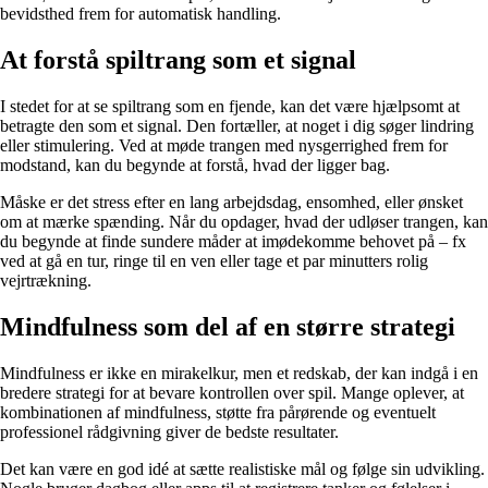
bevidsthed frem for automatisk handling.
At forstå spiltrang som et signal
I stedet for at se spiltrang som en fjende, kan det være hjælpsomt at
betragte den som et signal. Den fortæller, at noget i dig søger lindring
eller stimulering. Ved at møde trangen med nysgerrighed frem for
modstand, kan du begynde at forstå, hvad der ligger bag.
Måske er det stress efter en lang arbejdsdag, ensomhed, eller ønsket
om at mærke spænding. Når du opdager, hvad der udløser trangen, kan
du begynde at finde sundere måder at imødekomme behovet på – fx
ved at gå en tur, ringe til en ven eller tage et par minutters rolig
vejrtrækning.
Mindfulness som del af en større strategi
Mindfulness er ikke en mirakelkur, men et redskab, der kan indgå i en
bredere strategi for at bevare kontrollen over spil. Mange oplever, at
kombinationen af mindfulness, støtte fra pårørende og eventuelt
professionel rådgivning giver de bedste resultater.
Det kan være en god idé at sætte realistiske mål og følge sin udvikling.