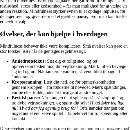
Når man bliver bevidst om de signaler, der går forud for trangen – fx
rastløshed, stress eller kedsomhed – får man mulighed for at vælge en
anden reaktion. Mindfulness styrker evnen til at opdage impulser, før
de tager over, og giver dermed et øjebliks pause, hvor man kan træffe
et bevidst valg.
Øvelser, der kan hjælpe i hverdagen
Mindfulness behøver ikke være kompliceret. Små øvelser kan gøre en
stor forskel, især når de gentages regelmæssigt.
Åndedrætsfokus:
Sæt dig et roligt sted, og ret
opmærksomheden mod din vejrtrækning. Mærk luften bevæge
sig ind og ud. Når tankerne vandrer, så vend blidt tilbage til
åndedrættet.
Kropsscanning:
Læg dig ned, og før opmærksomheden
gennem kroppen – fra fødderne til hovedet. Mærk spændinger,
varme eller kulde, uden at forsøge at ændre noget.
Bevidst pause:
Når trangen til at spille opstår, så stop op. Tag
tre dybe vejrtrækninger, og spørg dig selv:
Hvad føler jeg lige
nu? Hvad har jeg egentlig brug for?
Ofte handler trangen om
noget andet end selve spillet – fx behovet for ro, spænding eller
kontakt.
Disse øvelser kan virke simple, men de træner hjernen i at reagere med