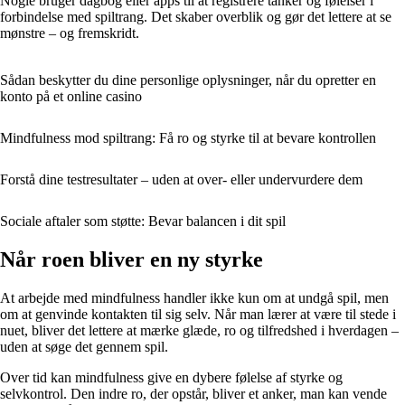
Nogle bruger dagbog eller apps til at registrere tanker og følelser i
forbindelse med spiltrang. Det skaber overblik og gør det lettere at se
mønstre – og fremskridt.
Sådan beskytter du dine personlige oplysninger, når du opretter en
konto på et online casino
Mindfulness mod spiltrang: Få ro og styrke til at bevare kontrollen
Forstå dine testresultater – uden at over- eller undervurdere dem
Sociale aftaler som støtte: Bevar balancen i dit spil
Når roen bliver en ny styrke
At arbejde med mindfulness handler ikke kun om at undgå spil, men
om at genvinde kontakten til sig selv. Når man lærer at være til stede i
nuet, bliver det lettere at mærke glæde, ro og tilfredshed i hverdagen –
uden at søge det gennem spil.
Over tid kan mindfulness give en dybere følelse af styrke og
selvkontrol. Den indre ro, der opstår, bliver et anker, man kan vende