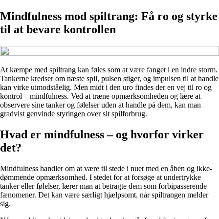
Mindfulness mod spiltrang: Få ro og styrke
til at bevare kontrollen
At kæmpe med spiltrang kan føles som at være fanget i en indre storm.
Tankerne kredser om næste spil, pulsen stiger, og impulsen til at handle
kan virke uimodståelig. Men midt i den uro findes der en vej til ro og
kontrol – mindfulness. Ved at træne opmærksomheden og lære at
observere sine tanker og følelser uden at handle på dem, kan man
gradvist genvinde styringen over sit spilforbrug.
Hvad er mindfulness – og hvorfor virker
det?
Mindfulness handler om at være til stede i nuet med en åben og ikke-
dømmende opmærksomhed. I stedet for at forsøge at undertrykke
tanker eller følelser, lærer man at betragte dem som forbipasserende
fænomener. Det kan være særligt hjælpsomt, når spiltrangen melder
sig.