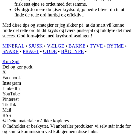
frisk sæt øjne se ordet med det samme.
Øv dig:
Jo mere du løser krydsord, jo bedre bliver du til at
finde de rette ord hurtigt og effektivt.
Med disse tips og strategier er jeg sikker på, at du snart vil kunne
finde det rette ord til dit kryds og tværs puslespil og fuldføre det med
succes. God fornøjelse med krydsordløsningen!
MINERAL
•
SJUSK
•
VÆLGE
•
BAKKE
•
TYVE
•
RYTME
•
SNARE
•
PRAGT
•
ODDE
•
BÅDTYPE
•
Kun Spil
Del og gør godt
X
Facebook
Instagram
LinkedIn
YouTube
Pinterest
TikTok
Mail
RSS
© Dette materiale må ikke kopieres.
© Indholdet er beskyttet. Vi anbefaler produkter, vi selv står inde for,
og kan få kommission ved køb gennem disse links.