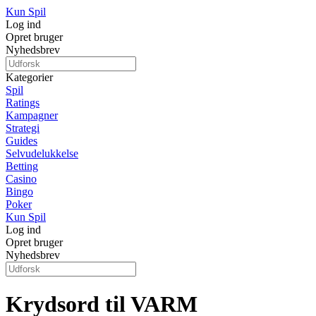
Kun Spil
Log ind
Opret bruger
Nyhedsbrev
Kategorier
Spil
Ratings
Kampagner
Strategi
Guides
Selvudelukkelse
Betting
Casino
Bingo
Poker
Kun Spil
Log ind
Opret bruger
Nyhedsbrev
Krydsord til VARM