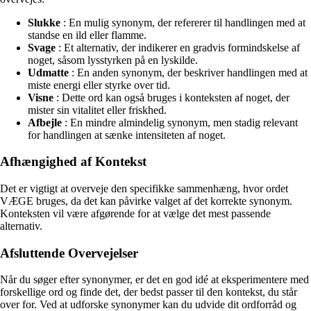
Slukke
: En mulig synonym, der refererer til handlingen med at
standse en ild eller flamme.
Svage
: Et alternativ, der indikerer en gradvis formindskelse af
noget, såsom lysstyrken på en lyskilde.
Udmatte
: En anden synonym, der beskriver handlingen med at
miste energi eller styrke over tid.
Visne
: Dette ord kan også bruges i konteksten af noget, der
mister sin vitalitet eller friskhed.
Afbejle
: En mindre almindelig synonym, men stadig relevant
for handlingen at sænke intensiteten af noget.
Afhængighed af Kontekst
Det er vigtigt at overveje den specifikke sammenhæng, hvor ordet
VÆGE bruges, da det kan påvirke valget af det korrekte synonym.
Konteksten vil være afgørende for at vælge det mest passende
alternativ.
Afsluttende Overvejelser
Når du søger efter synonymer, er det en god idé at eksperimentere med
forskellige ord og finde det, der bedst passer til den kontekst, du står
over for. Ved at udforske synonymer kan du udvide dit ordforråd og