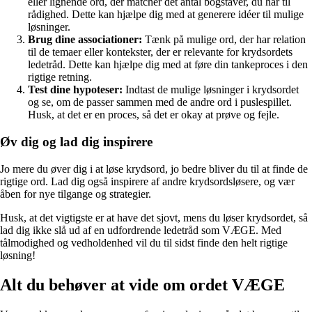
eller lignende ord, der matcher det antal bogstaver, du har til
rådighed. Dette kan hjælpe dig med at generere idéer til mulige
løsninger.
Brug dine associationer:
Tænk på mulige ord, der har relation
til de temaer eller kontekster, der er relevante for krydsordets
ledetråd. Dette kan hjælpe dig med at føre din tankeproces i den
rigtige retning.
Test dine hypoteser:
Indtast de mulige løsninger i krydsordet
og se, om de passer sammen med de andre ord i puslespillet.
Husk, at det er en proces, så det er okay at prøve og fejle.
Øv dig og lad dig inspirere
Jo mere du øver dig i at løse krydsord, jo bedre bliver du til at finde de
rigtige ord. Lad dig også inspirere af andre krydsordsløsere, og vær
åben for nye tilgange og strategier.
Husk, at det vigtigste er at have det sjovt, mens du løser krydsordet, så
lad dig ikke slå ud af en udfordrende ledetråd som VÆGE. Med
tålmodighed og vedholdenhed vil du til sidst finde den helt rigtige
løsning!
Alt du behøver at vide om ordet VÆGE