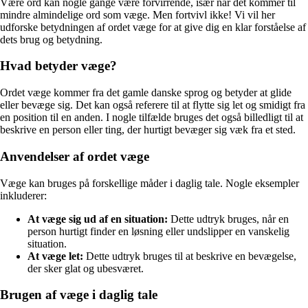
Være ord kan nogle gange være forvirrende, især når det kommer til
mindre almindelige ord som væge. Men fortvivl ikke! Vi vil her
udforske betydningen af ​​ordet væge for at give dig en klar forståelse af
dets brug og betydning.
Hvad betyder væge?
Ordet væge kommer fra det gamle danske sprog og betyder at glide
eller bevæge sig. Det kan også referere til at flytte sig let og smidigt fra
en position til en anden. I nogle tilfælde bruges det også billedligt til at
beskrive en person eller ting, der hurtigt bevæger sig væk fra et sted.
Anvendelser af ordet væge
Væge kan bruges på forskellige måder i daglig tale. Nogle eksempler
inkluderer:
At væge sig ud af en situation:
Dette udtryk bruges, når en
person hurtigt finder en løsning eller undslipper en vanskelig
situation.
At væge let:
Dette udtryk bruges til at beskrive en bevægelse,
der sker glat og ubesværet.
Brugen af væge i daglig tale