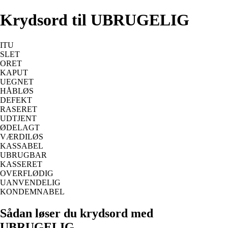
Krydsord til UBRUGELIG
ITU
SLET
ORET
KAPUT
UEGNET
HÅBLØS
DEFEKT
RASERET
UDTJENT
ØDELAGT
VÆRDILØS
KASSABEL
UBRUGBAR
KASSERET
OVERFLØDIG
UANVENDELIG
KONDEMNABEL
Sådan løser du krydsord med
UBRUGELIG