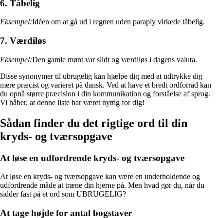
6. Tåbelig
Eksempel:
Idéen om at gå ud i regnen uden paraply virkede tåbelig.
7. Værdiløs
Eksempel:
Den gamle mønt var slidt og værdiløs i dagens valuta.
Disse synonymer til ubrugelig kan hjælpe dig med at udtrykke dig
mere præcist og varieret på dansk. Ved at have et bredt ordforråd kan
du opnå større præcision i din kommunikation og forståelse af sprog.
Vi håber, at denne liste har været nyttig for dig!
Sådan finder du det rigtige ord til din
kryds- og tværsopgave
At løse en udfordrende kryds- og tværsopgave
At løse en kryds- og tværsopgave kan være en underholdende og
udfordrende måde at træne din hjerne på. Men hvad gør du, når du
sidder fast på et ord som UBRUGELIG?
At tage højde for antal bogstaver