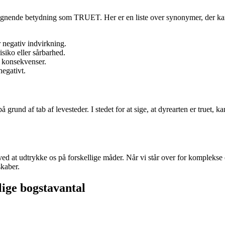
n lignende betydning som TRUET. Her er en liste over synonymer, der ka
r negativ indvirkning.
isiko eller sårbarhed.
e konsekvenser.
negativt.
å grund af tab af levesteder. I stedet for at sige, at dyrearten er truet, 
 at udtrykke os på forskellige måder. Når vi står over for komplekse 
skaber.
lige bogstavantal