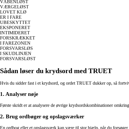
VÅBENLØST
VÆRGELØST
LOVET KLØ
ER I FARE
UBESKYTTET
EKSPONERET
INTIMIDERET
FORSKRÆKKET
I FAREZONEN
FORSVARSLØS
I SKUDLINJEN
FORSVARSLØST
Sådan løser du krydsord med TRUET
Hvis du sidder fast i et krydsord, og ordet TRUET dukker op, så fortvivl 
1. Analyser nøje
Første skridt er at analysere de øvrige krydsordskombinationer omkr
2. Brug ordbøger og opslagsværker
En ordbog eller et opslagsværk kan være til stor hjælp, når du forsøg