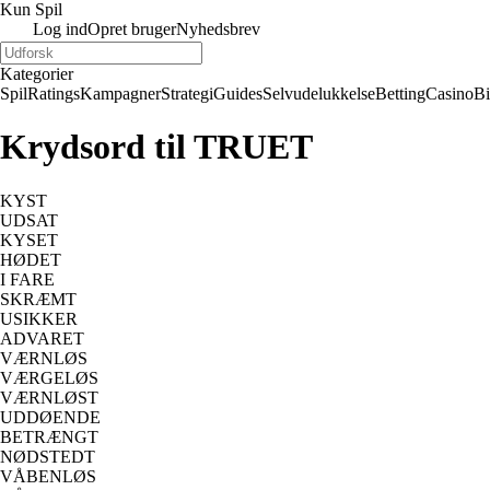
Kun Spil
Log ind
Opret bruger
Nyhedsbrev
Kategorier
Spil
Ratings
Kampagner
Strategi
Guides
Selvudelukkelse
Betting
Casino
B
Krydsord til TRUET
KYST
UDSAT
KYSET
HØDET
I FARE
SKRÆMT
USIKKER
ADVARET
VÆRNLØS
VÆRGELØS
VÆRNLØST
UDDØENDE
BETRÆNGT
NØDSTEDT
VÅBENLØS