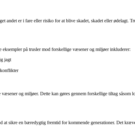
et andet er i fare eller risiko for at blive skadet, skadet eller ødelagt
 eksempler på trusler mod forskellige væsener og miljøer inkluderer:
g jagt
konflikter
de væsener og miljøer. Dette kan gøres gennem forskellige tiltag såso
d at sikre en bæredygtig fremtid for kommende generationer. Det kræver 