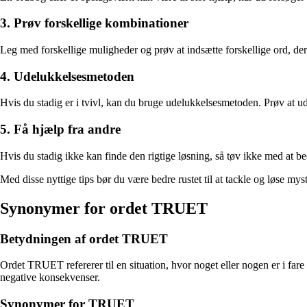
3. Prøv forskellige kombinationer
Leg med forskellige muligheder og prøv at indsætte forskellige ord, de
4. Udelukkelsesmetoden
Hvis du stadig er i tvivl, kan du bruge udelukkelsesmetoden. Prøv at u
5. Få hjælp fra andre
Hvis du stadig ikke kan finde den rigtige løsning, så tøv ikke med at 
Med disse nyttige tips bør du være bedre rustet til at tackle og løse m
Synonymer for ordet TRUET
Betydningen af ​​ordet TRUET
Ordet TRUET refererer til en situation, hvor noget eller nogen er i fare f
negative konsekvenser.
Synonymer for TRUET