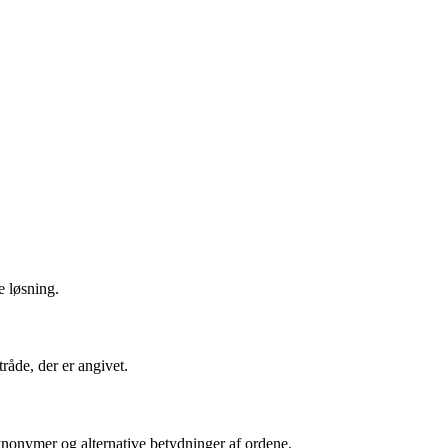
e løsning.
åde, der er angivet.
ynonymer og alternative betydninger af ordene.