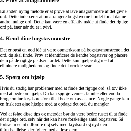
3. Prøv at anagrammere
En anden nyttig metode er at prøve at lave anagrammere af det givne
ord. Dette indebærer at omarrangere bogstaverne i ordet for at danne
andre mulige ord. Dette kan være en effektiv måde at finde det rigtige
ord på, især når du er i tvivl.
4. Kend dine bogstavmønstre
Det er også en god idé at være opmærksom på bogstavmønstrene i det
ord, du skal finde. Prøv at identificere de kendte bogstaver og placere
dem på de rigtige pladser i ordet. Dette kan hjælpe dig med at
eliminere mulighederne og finde det korrekte svar.
5. Spørg om hjælp
Hvis du stadig har problemer med at finde det rigtige ord, så tøv ikke
med at bede om hjælp. Du kan spørge venner, familie eller endda
bruge online krydsordsfora til at bede om assistance. Nogle gange kan
en frisk sæt øjne hjælpe med at opdage det ord, du mangler.
Ved at følge disse tips og metoder bør du være bedre rustet til at finde
det rigtige ord, selv når det kan have forskellige antal bogstaver. Så
fortsæt med at udfordre dig selv med krydsord og nyd den
tilfredsstillelse, der følger med at løse dem!