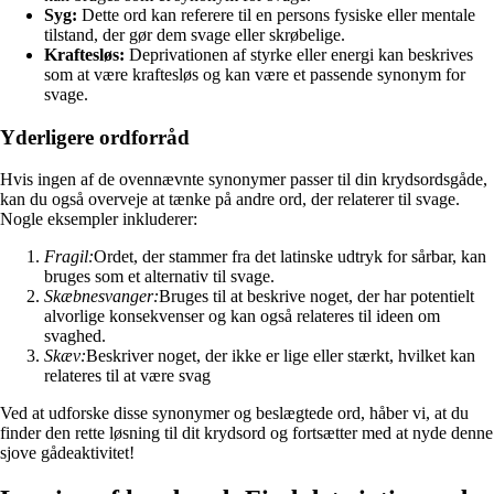
Syg:
Dette ord kan referere til en persons fysiske eller mentale
tilstand, der gør dem svage eller skrøbelige.
Kraftesløs:
Deprivationen af styrke eller energi kan beskrives
som at være kraftesløs og kan være et passende synonym for
svage.
Yderligere ordforråd
Hvis ingen af de ovennævnte synonymer passer til din krydsordsgåde,
kan du også overveje at tænke på andre ord, der relaterer til svage.
Nogle eksempler inkluderer:
Fragil:
Ordet, der stammer fra det latinske udtryk for sårbar, kan
bruges som et alternativ til svage.
Skæbnesvanger:
Bruges til at beskrive noget, der har potentielt
alvorlige konsekvenser og kan også relateres til ideen om
svaghed.
Skæv:
Beskriver noget, der ikke er lige eller stærkt, hvilket kan
relateres til at være svag
Ved at udforske disse synonymer og beslægtede ord, håber vi, at du
finder den rette løsning til dit krydsord og fortsætter med at nyde denne
sjove gådeaktivitet!