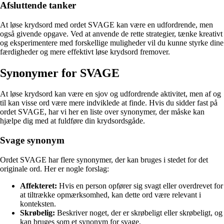
Afsluttende tanker
At løse krydsord med ordet SVAGE kan være en udfordrende, men
også givende opgave. Ved at anvende de rette strategier, tænke kreativt
og eksperimentere med forskellige muligheder vil du kunne styrke dine
færdigheder og mere effektivt løse krydsord fremover.
Synonymer for SVAGE
At løse krydsord kan være en sjov og udfordrende aktivitet, men af og
til kan visse ord være mere indviklede at finde. Hvis du sidder fast på
ordet SVAGE, har vi her en liste over synonymer, der måske kan
hjælpe dig med at fuldføre din krydsordsgåde.
Svage synonym
Ordet SVAGE har flere synonymer, der kan bruges i stedet for det
originale ord. Her er nogle forslag:
Affekteret:
Hvis en person opfører sig svagt eller overdrevet for
at tiltrække opmærksomhed, kan dette ord være relevant i
konteksten.
Skrøbelig:
Beskriver noget, der er skrøbeligt eller skrøbeligt, og
kan bruges som et synonym for svage.