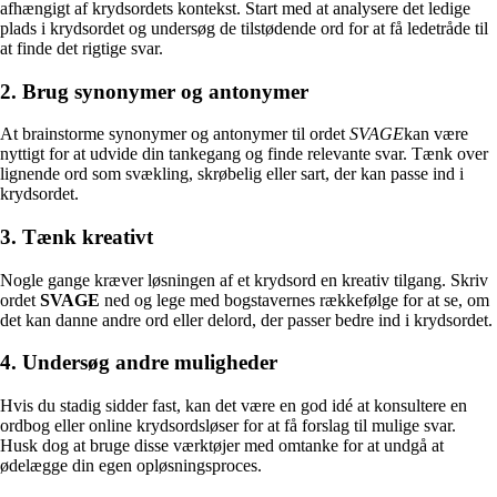
afhængigt af krydsordets kontekst. Start med at analysere det ledige
plads i krydsordet og undersøg de tilstødende ord for at få ledetråde til
at finde det rigtige svar.
2. Brug synonymer og antonymer
At brainstorme synonymer og antonymer til ordet
SVAGE
kan være
nyttigt for at udvide din tankegang og finde relevante svar. Tænk over
lignende ord som svækling, skrøbelig eller sart, der kan passe ind i
krydsordet.
3. Tænk kreativt
Nogle gange kræver løsningen af et krydsord en kreativ tilgang. Skriv
ordet
SVAGE
ned og lege med bogstavernes rækkefølge for at se, om
det kan danne andre ord eller delord, der passer bedre ind i krydsordet.
4. Undersøg andre muligheder
Hvis du stadig sidder fast, kan det være en god idé at konsultere en
ordbog eller online krydsordsløser for at få forslag til mulige svar.
Husk dog at bruge disse værktøjer med omtanke for at undgå at
ødelægge din egen opløsningsproces.