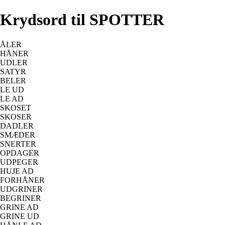
Krydsord til SPOTTER
ÅLER
HÅNER
UDLER
SATYR
BELER
LE UD
LE AD
SKOSET
SKOSER
DADLER
SMÆDER
SNERTER
OPDAGER
UDPEGER
HUJE AD
FORHÅNER
UDGRINER
BEGRINER
GRINE AD
GRINE UD