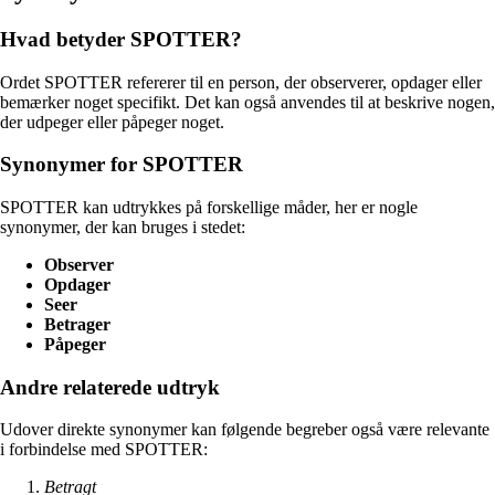
Hvad betyder SPOTTER?
Ordet SPOTTER refererer til en person, der observerer, opdager eller
bemærker noget specifikt. Det kan også anvendes til at beskrive nogen,
der udpeger eller påpeger noget.
Synonymer for SPOTTER
SPOTTER kan udtrykkes på forskellige måder, her er nogle
synonymer, der kan bruges i stedet:
Observer
Opdager
Seer
Betrager
Påpeger
Andre relaterede udtryk
Udover direkte synonymer kan følgende begreber også være relevante
i forbindelse med SPOTTER:
Betragt