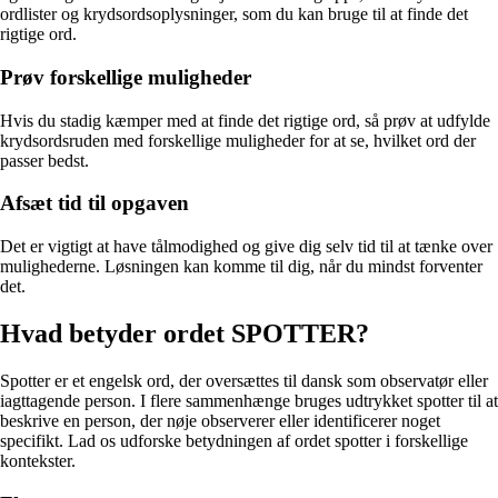
ordlister og krydsordsoplysninger, som du kan bruge til at finde det
rigtige ord.
Prøv forskellige muligheder
Hvis du stadig kæmper med at finde det rigtige ord, så prøv at udfylde
krydsordsruden med forskellige muligheder for at se, hvilket ord der
passer bedst.
Afsæt tid til opgaven
Det er vigtigt at have tålmodighed og give dig selv tid til at tænke over
mulighederne. Løsningen kan komme til dig, når du mindst forventer
det.
Hvad betyder ordet SPOTTER?
Spotter er et engelsk ord, der oversættes til dansk som observatør eller
iagttagende person. I flere sammenhænge bruges udtrykket spotter til at
beskrive en person, der nøje observerer eller identificerer noget
specifikt. Lad os udforske betydningen af ordet spotter i forskellige
kontekster.