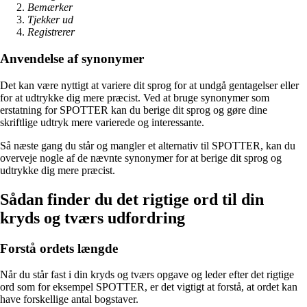
Bemærker
Tjekker ud
Registrerer
Anvendelse af synonymer
Det kan være nyttigt at variere dit sprog for at undgå gentagelser eller
for at udtrykke dig mere præcist. Ved at bruge synonymer som
erstatning for SPOTTER kan du berige dit sprog og gøre dine
skriftlige udtryk mere varierede og interessante.
Så næste gang du står og mangler et alternativ til SPOTTER, kan du
overveje nogle af de nævnte synonymer for at berige dit sprog og
udtrykke dig mere præcist.
Sådan finder du det rigtige ord til din
kryds og tværs udfordring
Forstå ordets længde
Når du står fast i din kryds og tværs opgave og leder efter det rigtige
ord som for eksempel SPOTTER, er det vigtigt at forstå, at ordet kan
have forskellige antal bogstaver.