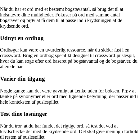
Når du har et ord med et bestemt bogstavantal, så brug det til at
indsnævre dine muligheder. Fokuser på ord med samme antal
bogstaver og prøv at få dem til at passe ind i krydsningen af de
krydsende ord.
Udnyt en ordbog
Ordbøger kan være en uvurderlig ressource, når du sidder fast i en
crossword. Brug en ordbog specifikt designet til crossword-puslespil,
hvor du kan søge efter ord baseret på bogstavantal og de bogstaver, du
allerede har.
Varier din tilgang
Nogle gange kan det være gavnligt at tænke uden for boksen. Prøv at
tænke på synonymer eller ord med lignende betydning, der passer ind i
hele konteksten af puslespillet.
Test dine løsninger
Når du tror, at du har fundet det rigtige ord, så test det ved at
krydschecke det med de krydsende ord. Det skal give mening i forhold
til resten af puslespillet.