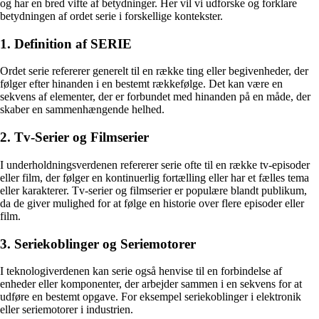
og har en bred vifte af betydninger. Her vil vi udforske og forklare
betydningen af ordet serie i forskellige kontekster.
1. Definition af SERIE
Ordet serie refererer generelt til en række ting eller begivenheder, der
følger efter hinanden i en bestemt rækkefølge. Det kan være en
sekvens af elementer, der er forbundet med hinanden på en måde, der
skaber en sammenhængende helhed.
2. Tv-Serier og Filmserier
I underholdningsverdenen refererer serie ofte til en række tv-episoder
eller film, der følger en kontinuerlig fortælling eller har et fælles tema
eller karakterer. Tv-serier og filmserier er populære blandt publikum,
da de giver mulighed for at følge en historie over flere episoder eller
film.
3. Seriekoblinger og Seriemotorer
I teknologiverdenen kan serie også henvise til en forbindelse af
enheder eller komponenter, der arbejder sammen i en sekvens for at
udføre en bestemt opgave. For eksempel seriekoblinger i elektronik
eller seriemotorer i industrien.