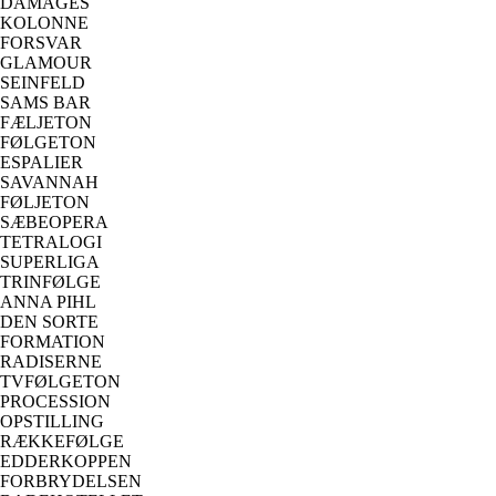
DAMAGES
KOLONNE
FORSVAR
GLAMOUR
SEINFELD
SAMS BAR
FÆLJETON
FØLGETON
ESPALIER
SAVANNAH
FØLJETON
SÆBEOPERA
TETRALOGI
SUPERLIGA
TRINFØLGE
ANNA PIHL
DEN SORTE
FORMATION
RADISERNE
TVFØLGETON
PROCESSION
OPSTILLING
RÆKKEFØLGE
EDDERKOPPEN
FORBRYDELSEN