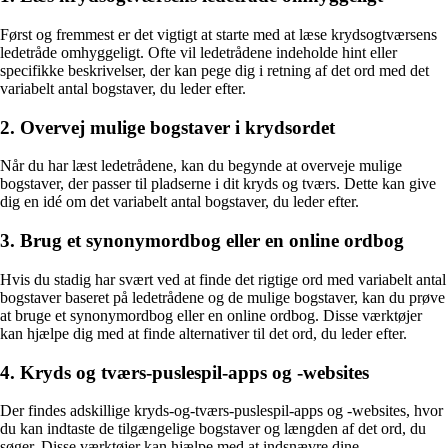
Først og fremmest er det vigtigt at starte med at læse krydsogtværsens
ledetråde omhyggeligt. Ofte vil ledetrådene indeholde hint eller
specifikke beskrivelser, der kan pege dig i retning af det ord med det
variabelt antal bogstaver, du leder efter.
2. Overvej mulige bogstaver i krydsordet
Når du har læst ledetrådene, kan du begynde at overveje mulige
bogstaver, der passer til pladserne i dit kryds og tværs. Dette kan give
dig en idé om det variabelt antal bogstaver, du leder efter.
3. Brug et synonymordbog eller en online ordbog
Hvis du stadig har svært ved at finde det rigtige ord med variabelt antal
bogstaver baseret på ledetrådene og de mulige bogstaver, kan du prøve
at bruge et synonymordbog eller en online ordbog. Disse værktøjer
kan hjælpe dig med at finde alternativer til det ord, du leder efter.
4. Kryds og tværs-puslespil-apps og -websites
Der findes adskillige kryds-og-tværs-puslespil-apps og -websites, hvor
du kan indtaste de tilgængelige bogstaver og længden af det ord, du
søger. Disse værktøjer kan hjælpe med at indsnævre dine