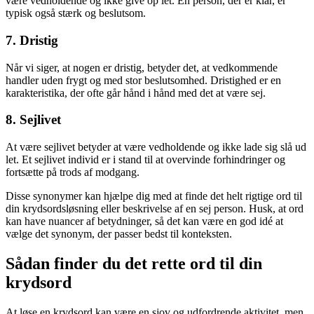
være vedholdende og ikke give op let. En person, der er klar, er
typisk også stærk og beslutsom.
7. Dristig
Når vi siger, at nogen er dristig, betyder det, at vedkommende
handler uden frygt og med stor beslutsomhed. Dristighed er en
karakteristika, der ofte går hånd i hånd med det at være sej.
8. Sejlivet
At være sejlivet betyder at være vedholdende og ikke lade sig slå ud
let. Et sejlivet individ er i stand til at overvinde forhindringer og
fortsætte på trods af modgang.
Disse synonymer kan hjælpe dig med at finde det helt rigtige ord til
din krydsordsløsning eller beskrivelse af en sej person. Husk, at ord
kan have nuancer af betydninger, så det kan være en god idé at
vælge det synonym, der passer bedst til konteksten.
Sådan finder du det rette ord til din
krydsord
At løse en krydsord kan være en sjov og udfordrende aktivitet, men