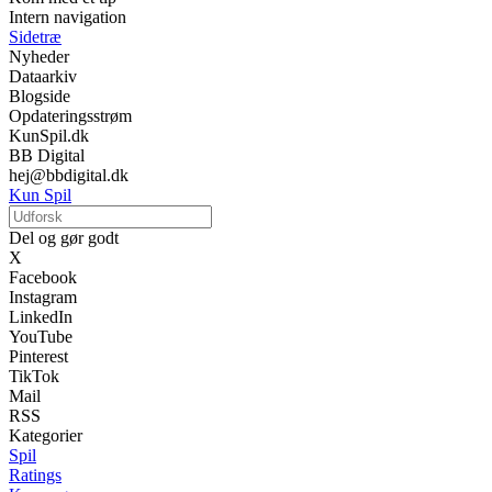
Intern navigation
Sidetræ
Nyheder
Dataarkiv
Blogside
Opdateringsstrøm
KunSpil.dk
BB Digital
hej@bbdigital.dk
Kun Spil
Del og gør godt
X
Facebook
Instagram
LinkedIn
YouTube
Pinterest
TikTok
Mail
RSS
Kategorier
Spil
Ratings