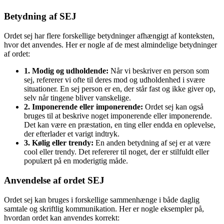
Betydning af SEJ
Ordet sej har flere forskellige betydninger afhængigt af konteksten,
hvor det anvendes. Her er nogle af de mest almindelige betydninger
af ordet:
1. Modig og udholdende:
Når vi beskriver en person som
sej, refererer vi ofte til deres mod og udholdenhed i svære
situationer. En sej person er en, der står fast og ikke giver op,
selv når tingene bliver vanskelige.
2. Imponerende eller imponerende:
Ordet sej kan også
bruges til at beskrive noget imponerende eller imponerende.
Det kan være en præstation, en ting eller endda en oplevelse,
der efterlader et varigt indtryk.
3. Kølig eller trendy:
En anden betydning af sej er at være
cool eller trendy. Det refererer til noget, der er stilfuldt eller
populært på en moderigtig måde.
Anvendelse af ordet SEJ
Ordet sej kan bruges i forskellige sammenhænge i både daglig
samtale og skriftlig kommunikation. Her er nogle eksempler på,
hvordan ordet kan anvendes korrekt: