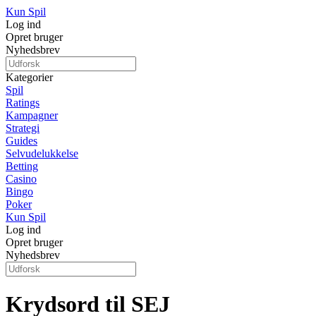
Kun Spil
Log ind
Opret bruger
Nyhedsbrev
Kategorier
Spil
Ratings
Kampagner
Strategi
Guides
Selvudelukkelse
Betting
Casino
Bingo
Poker
Kun Spil
Log ind
Opret bruger
Nyhedsbrev
Krydsord til SEJ