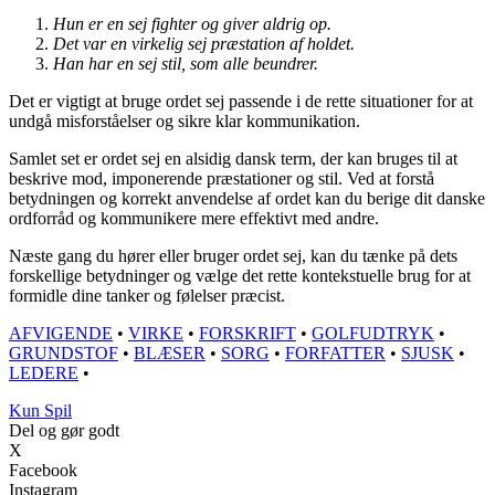
Hun er en sej fighter og giver aldrig op.
Det var en virkelig sej præstation af holdet.
Han har en sej stil, som alle beundrer.
Det er vigtigt at bruge ordet sej passende i de rette situationer for at
undgå misforståelser og sikre klar kommunikation.
Samlet set er ordet sej en alsidig dansk term, der kan bruges til at
beskrive mod, imponerende præstationer og stil. Ved at forstå
betydningen og korrekt anvendelse af ordet kan du berige dit danske
ordforråd og kommunikere mere effektivt med andre.
Næste gang du hører eller bruger ordet sej, kan du tænke på dets
forskellige betydninger og vælge det rette kontekstuelle brug for at
formidle dine tanker og følelser præcist.
AFVIGENDE
•
VIRKE
•
FORSKRIFT
•
GOLFUDTRYK
•
GRUNDSTOF
•
BLÆSER
•
SORG
•
FORFATTER
•
SJUSK
•
LEDERE
•
Kun Spil
Del og gør godt
X
Facebook
Instagram