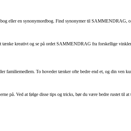
en ordbog eller en synonymordbog. Find synonymer til SAMMENDRAG, o
t tænke kreativt og se på ordet SAMMENDRAG fra forskellige vinkler. M
n eller familiemedlem. To hoveder tænker ofte bedre end et, og din ven 
jerne på. Ved at følge disse tips og tricks, bør du være bedre ruste