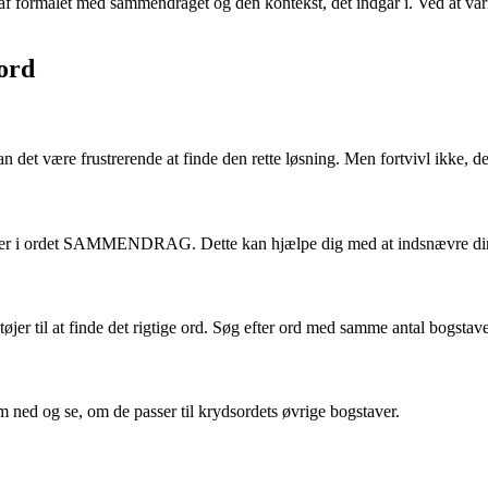
 formålet med sammendraget og den kontekst, det indgår i. Ved at var
sord
 være frustrerende at finde den rette løsning. Men fortvivl ikke, der
gstaver i ordet SAMMENDRAG. Dette kan hjælpe dig med at indsnævre di
er til at finde det rigtige ord. Søg efter ord med samme antal bogstav
m ned og se, om de passer til krydsordets øvrige bogstaver.