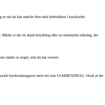
g se om du kan matche dem med ledetrådene i krydsordet.
åske er der en skjult betydning eller en metaforisk tolkning, der
kunne måske se noget, som du har overset.
t til at tackle krydsordsopgaver med ord som SAMMENDRAG. Husk at det