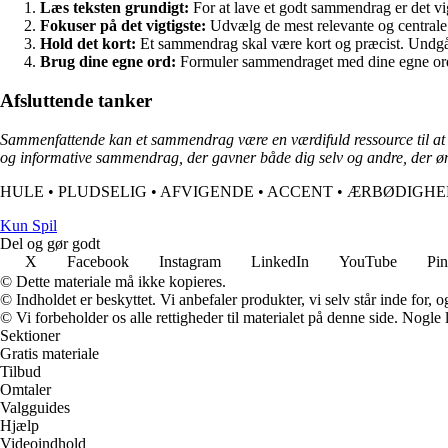
Læs teksten grundigt:
For at lave et godt sammendrag er det vig
Fokuser på det vigtigste:
Udvælg de mest relevante og centrale 
Hold det kort:
Et sammendrag skal være kort og præcist. Undgå 
Brug dine egne ord:
Formuler sammendraget med dine egne ord f
Afsluttende tanker
Sammenfattende kan et sammendrag være en værdifuld ressource til at spa
og informative sammendrag, der gavner både dig selv og andre, der ønsk
HULE
•
PLUDSELIG
•
AFVIGENDE
•
ACCENT
•
ÆRBØDIGHE
Kun Spil
Del og gør godt
X
Facebook
Instagram
LinkedIn
YouTube
Pin
© Dette materiale må ikke kopieres.
© Indholdet er beskyttet. Vi anbefaler produkter, vi selv står inde for
© Vi forbeholder os alle rettigheder til materialet på denne side. Nogle
Sektioner
Gratis materiale
Tilbud
Omtaler
Valgguides
Hjælp
Videoindhold