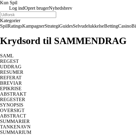
Kun Spil
Log ind
Opret bruger
Nyhedsbrev
Kategorier
Spil
Ratings
Kampagner
Strategi
Guides
Selvudelukkelse
Betting
Casino
B
Krydsord til SAMMENDRAG
SAML
REGEST
UDDRAG
RESUMER
REFERAT
BREVIAR
EPIKRISE
ABSTRAKT
REGESTER
SYNOPSIS
OVERSIGT
ABSTRACT
SUMMARIER
TANKENAVN
SUMMARIUM