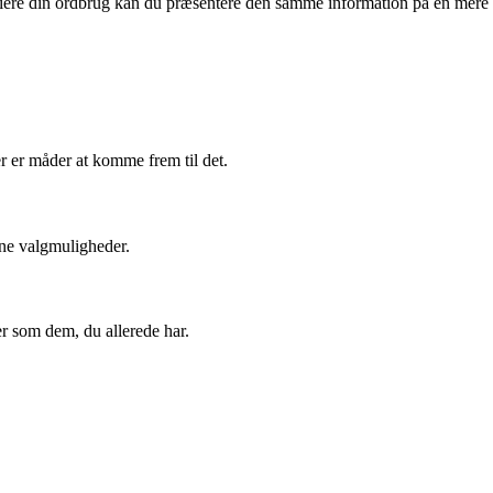
iere din ordbrug kan du præsentere den samme information på en mere
 er måder at komme frem til det.
ne valgmuligheder.
er som dem, du allerede har.