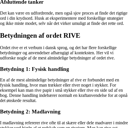
Afsluttende tanker
Det kan være en udfordrende, men også sjov proces at finde det rigtige
ord i din krydsord. Husk at eksperimentere med forskellige strategier
og ikke miste modet, selv når det virker umuligt at finde det rette ord.
Betydningen af ordet RIVE
Ordet rive er et verbum i dansk sprog, og det har flere forskellige
betydninger og anvendelser afhængigt af konteksten. Her vil vi
udforske nogle af de mest almindelige betydninger af ordet rive.
Betydning 1: Fysisk handling
En af de mest almindelige betydninger af rive er forbundet med en
fysisk handling, hvor man trækker eller river noget i stykker. For
eksempel kan man rive papir i små stykker eller rive en side ud af en
bog. Denne handling indebærer normalt en kraftanvendelse for at opnå
det ønskede resultat.
Betydning 2: Madlavning
I madlavning refererer rive ofte til at skære eller dele madvarer i mindre
stykker ved hjælp af et redskab som en rivejern. Man kan rive ost,