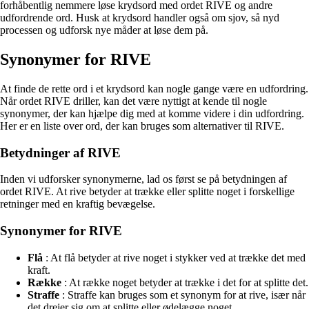
forhåbentlig nemmere løse krydsord med ordet RIVE og andre
udfordrende ord. Husk at krydsord handler også om sjov, så nyd
processen og udforsk nye måder at løse dem på.
Synonymer for RIVE
At finde de rette ord i et krydsord kan nogle gange være en udfordring.
Når ordet RIVE driller, kan det være nyttigt at kende til nogle
synonymer, der kan hjælpe dig med at komme videre i din udfordring.
Her er en liste over ord, der kan bruges som alternativer til RIVE.
Betydninger af RIVE
Inden vi udforsker synonymerne, lad os først se på betydningen af
ordet RIVE. At rive betyder at trække eller splitte noget i forskellige
retninger med en kraftig bevægelse.
Synonymer for RIVE
Flå
: At flå betyder at rive noget i stykker ved at trække det med
kraft.
Række
: At række noget betyder at trække i det for at splitte det.
Straffe
: Straffe kan bruges som et synonym for at rive, især når
det drejer sig om at splitte eller ødelægge noget.