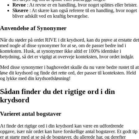
Revne
: At revne er en handling, hvor noget splittes eller brister.
Skeære
: At skære kan også referere til en handling, hvor noget
bliver adskilt ved en kraftig bevægelse.
Anvendelse af Synonymer
Når du støder på ordet RIVE i dit krydsord, kan du prøve at erstatte det
med nogle af disse synonymer for at se, om de passer bedre ind i
konteksten. Husk, at synonymer ikke altid er 100% identiske i
betydning, så det er vigtigt at overveje konteksten, hvor ordet indgår.
Med disse synonymer i baghovedet skulle du nu være bedre rustet til at
løse dit krydsord og finde det rette ord, der passer til konteksten. Held
og lykke med din krydsordsløsning!
Sådan finder du det rigtige ord i din
krydsord
Varieret antal bogstaver
At finde det rigtige ord i din krydsord kan være en udfordrende
opgave, især når ordet kan have forskellige antal bogstaver. Et godt tip
er at starte med at se på de bogstaver, du allerede har, og derefter