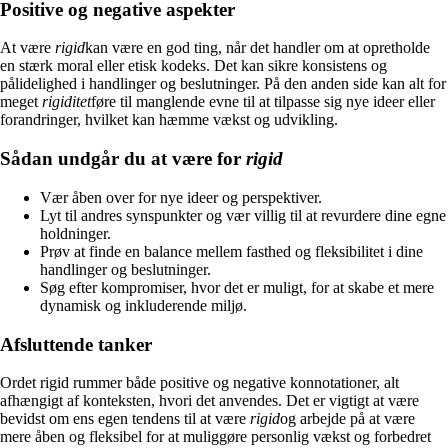
Positive og negative aspekter
At være
rigid
kan være en god ting, når det handler om at opretholde
en stærk moral eller etisk kodeks. Det kan sikre konsistens og
pålidelighed i handlinger og beslutninger. På den anden side kan alt for
meget
rigiditet
føre til manglende evne til at tilpasse sig nye ideer eller
forandringer, hvilket kan hæmme vækst og udvikling.
Sådan undgår du at være for
rigid
Vær åben over for nye ideer og perspektiver.
Lyt til andres synspunkter og vær villig til at revurdere dine egne
holdninger.
Prøv at finde en balance mellem fasthed og fleksibilitet i dine
handlinger og beslutninger.
Søg efter kompromiser, hvor det er muligt, for at skabe et mere
dynamisk og inkluderende miljø.
Afsluttende tanker
Ordet rigid rummer både positive og negative konnotationer, alt
afhængigt af konteksten, hvori det anvendes. Det er vigtigt at være
bevidst om ens egen tendens til at være
rigid
og arbejde på at være
mere åben og fleksibel for at muliggøre personlig vækst og forbedret