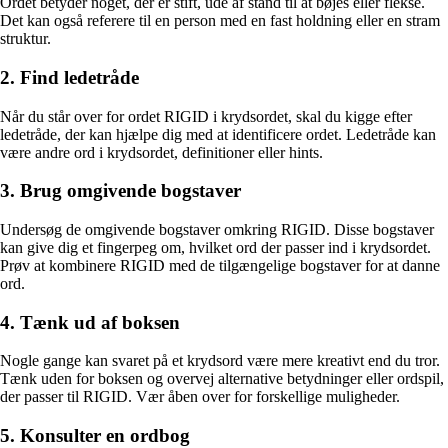
Ordet betyder noget, der er stift, ude af stand til at bøjes eller flekse.
Det kan også referere til en person med en fast holdning eller en stram
struktur.
2. Find ledetråde
Når du står over for ordet RIGID i krydsordet, skal du kigge efter
ledetråde, der kan hjælpe dig med at identificere ordet. Ledetråde kan
være andre ord i krydsordet, definitioner eller hints.
3. Brug omgivende bogstaver
Undersøg de omgivende bogstaver omkring RIGID. Disse bogstaver
kan give dig et fingerpeg om, hvilket ord der passer ind i krydsordet.
Prøv at kombinere RIGID med de tilgængelige bogstaver for at danne
ord.
4. Tænk ud af boksen
Nogle gange kan svaret på et krydsord være mere kreativt end du tror.
Tænk uden for boksen og overvej alternative betydninger eller ordspil,
der passer til RIGID. Vær åben over for forskellige muligheder.
5. Konsulter en ordbog