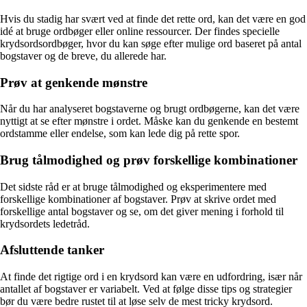
Hvis du stadig har svært ved at finde det rette ord, kan det være en god
idé at bruge ordbøger eller online ressourcer. Der findes specielle
krydsordsordbøger, hvor du kan søge efter mulige ord baseret på antal
bogstaver og de breve, du allerede har.
Prøv at genkende mønstre
Når du har analyseret bogstaverne og brugt ordbøgerne, kan det være
nyttigt at se efter mønstre i ordet. Måske kan du genkende en bestemt
ordstamme eller endelse, som kan lede dig på rette spor.
Brug tålmodighed og prøv forskellige kombinationer
Det sidste råd er at bruge tålmodighed og eksperimentere med
forskellige kombinationer af bogstaver. Prøv at skrive ordet med
forskellige antal bogstaver og se, om det giver mening i forhold til
krydsordets ledetråd.
Afsluttende tanker
At finde det rigtige ord i en krydsord kan være en udfordring, især når
antallet af bogstaver er variabelt. Ved at følge disse tips og strategier
bør du være bedre rustet til at løse selv de mest tricky krydsord.