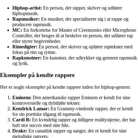
Hiphop-artist:
En person, der rapper, skriver og udfører
hiphopmusik.
Rapmusiker:
En musiker, der specialiserer sig i at rappe og
producere rapmusik.
MC:
En forkortelse for Master of Ceremonies eller Microphone
Controller, der bruges til at beskrive en person, der udfører rap
eller styrer begivenheder.
Rimedigter:
En person, der skriver og opfører raptekster med
fokus på rim og rytme.
Rapkunstner:
En kunstner, der udtrykker sig gennem rapmusik
og lyrik.
Eksempler på kendte rappere
Her er nogle eksempler på kendte rappere inden for hiphop-genren:
Eminem:
Den amerikanske rapper Eminem er kendt for sine
kontroversielle og dybtfølte tekster.
Kendrick Lamar:
En Grammy-vindende rapper, der er kendt
for sin poetiske tilgang til rapmusik.
Cardi B:
En kvindelig rapper og tidligere realitystjerne, der har
haft stor succes med sine hits.
Drake:
En canadisk rapper og sanger, der er kendt for sine
melodiske rapvers.