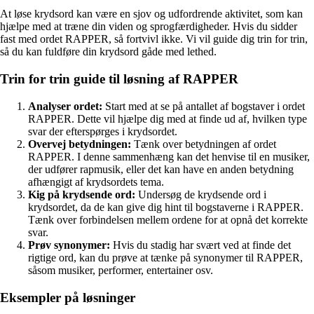
At løse krydsord kan være en sjov og udfordrende aktivitet, som kan
hjælpe med at træne din viden og sprogfærdigheder. Hvis du sidder
fast med ordet RAPPER, så fortvivl ikke. Vi vil guide dig trin for trin,
så du kan fuldføre din krydsord gåde med lethed.
Trin for trin guide til løsning af RAPPER
Analyser ordet:
Start med at se på antallet af bogstaver i ordet
RAPPER. Dette vil hjælpe dig med at finde ud af, hvilken type
svar der efterspørges i krydsordet.
Overvej betydningen:
Tænk over betydningen af ordet
RAPPER. I denne sammenhæng kan det henvise til en musiker,
der udfører rapmusik, eller det kan have en anden betydning
afhængigt af krydsordets tema.
Kig på krydsende ord:
Undersøg de krydsende ord i
krydsordet, da de kan give dig hint til bogstaverne i RAPPER.
Tænk over forbindelsen mellem ordene for at opnå det korrekte
svar.
Prøv synonymer:
Hvis du stadig har svært ved at finde det
rigtige ord, kan du prøve at tænke på synonymer til RAPPER,
såsom musiker, performer, entertainer osv.
Eksempler på løsninger