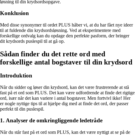
løsning til din krydsordsopgave.
Konklusion
Med disse synonymer til ordet PLUS håber vi, at du har fået nye ideer
til at fuldende din krydsordsløsning. Ved at eksperimentere med
forskellige ordvalg kan du opdage den perfekte pasform, der bringer
dit krydsords puslespil til at gå op.
Sådan finder du det rette ord med
forskellige antal bogstaver til din krydsord
Introduktion
Når du sidder og løser din krydsord, kan det være frustrerende at stå
fast på et ord som PLUS. Det kan være udfordrende at finde det rigtige
ord, især når det kan variere i antal bogstaver. Men fortvivl ikke! Her
er nogle nyttige tips til at hjælpe dig med at finde det ord, der passer
perfekt til din puslespil.
1. Analyser de omkringliggende ledetråde
Når du står fast på et ord som PLUS, kan det være nyttigt at se på de