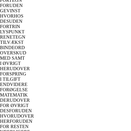
FORTEGN
FORUDEN
GEVINST
HVORHOS
DESUDEN
FORTRIN
LYSPUNKT
RENETEGN
TILVÆKST
BINDEORD
OVERSKUD
MED SAMT
I ØVRIGT
HERUDOVER
FORSPRING
I TILGIFT
ENDVIDERE
FORØGELSE
MATEMATIK
DERUDOVER
FOR ØVRIGT
DESFORUDEN
HVORUDOVER
HERFORUDEN
FOR RESTEN