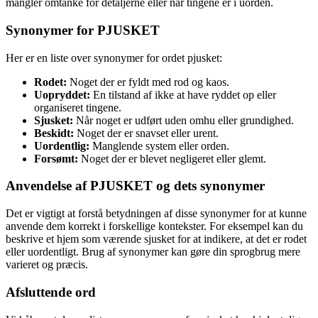
mangler omtanke for detaljerne eller når tingene er i uorden.
Synonymer for PJUSKET
Her er en liste over synonymer for ordet pjusket:
Rodet:
Noget der er fyldt med rod og kaos.
Uopryddet:
En tilstand af ikke at have ryddet op eller
organiseret tingene.
Sjusket:
Når noget er udført uden omhu eller grundighed.
Beskidt:
Noget der er snavset eller urent.
Uordentlig:
Manglende system eller orden.
Forsømt:
Noget der er blevet negligeret eller glemt.
Anvendelse af PJUSKET og dets synonymer
Det er vigtigt at forstå betydningen af disse synonymer for at kunne
anvende dem korrekt i forskellige kontekster. For eksempel kan du
beskrive et hjem som værende sjusket for at indikere, at det er rodet
eller uordentligt. Brug af synonymer kan gøre din sprogbrug mere
varieret og præcis.
Afsluttende ord