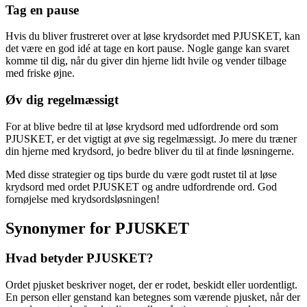
Tag en pause
Hvis du bliver frustreret over at løse krydsordet med PJUSKET, kan
det være en god idé at tage en kort pause. Nogle gange kan svaret
komme til dig, når du giver din hjerne lidt hvile og vender tilbage
med friske øjne.
Øv dig regelmæssigt
For at blive bedre til at løse krydsord med udfordrende ord som
PJUSKET, er det vigtigt at øve sig regelmæssigt. Jo mere du træner
din hjerne med krydsord, jo bedre bliver du til at finde løsningerne.
Med disse strategier og tips burde du være godt rustet til at løse
krydsord med ordet PJUSKET og andre udfordrende ord. God
fornøjelse med krydsordsløsningen!
Synonymer for PJUSKET
Hvad betyder PJUSKET?
Ordet pjusket beskriver noget, der er rodet, beskidt eller uordentligt.
En person eller genstand kan betegnes som værende pjusket, når der