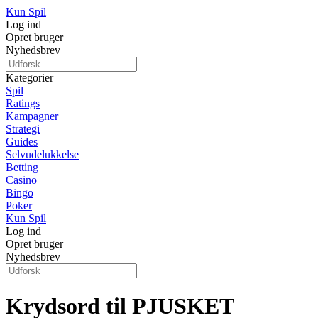
Kun Spil
Log ind
Opret bruger
Nyhedsbrev
Kategorier
Spil
Ratings
Kampagner
Strategi
Guides
Selvudelukkelse
Betting
Casino
Bingo
Poker
Kun Spil
Log ind
Opret bruger
Nyhedsbrev
Krydsord til PJUSKET