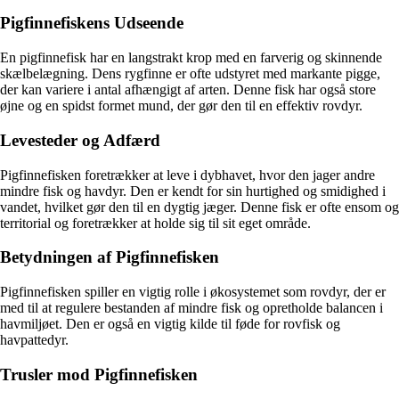
Pigfinnefiskens Udseende
En pigfinnefisk har en langstrakt krop med en farverig og skinnende
skælbelægning. Dens rygfinne er ofte udstyret med markante pigge,
der kan variere i antal afhængigt af arten. Denne fisk har også store
øjne og en spidst formet mund, der gør den til en effektiv rovdyr.
Levesteder og Adfærd
Pigfinnefisken foretrækker at leve i dybhavet, hvor den jager andre
mindre fisk og havdyr. Den er kendt for sin hurtighed og smidighed i
vandet, hvilket gør den til en dygtig jæger. Denne fisk er ofte ensom og
territorial og foretrækker at holde sig til sit eget område.
Betydningen af Pigfinnefisken
Pigfinnefisken spiller en vigtig rolle i økosystemet som rovdyr, der er
med til at regulere bestanden af mindre fisk og opretholde balancen i
havmiljøet. Den er også en vigtig kilde til føde for rovfisk og
havpattedyr.
Trusler mod Pigfinnefisken