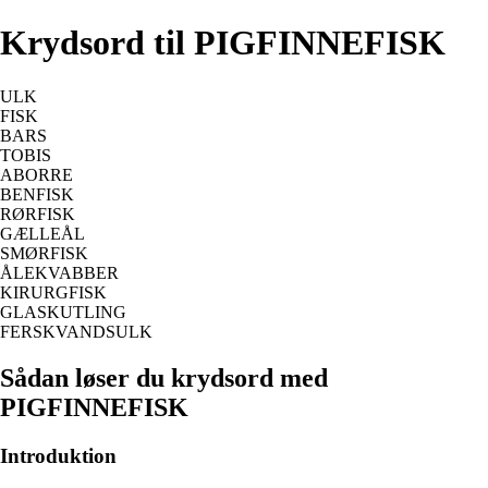
Krydsord til PIGFINNEFISK
ULK
FISK
BARS
TOBIS
ABORRE
BENFISK
RØRFISK
GÆLLEÅL
SMØRFISK
ÅLEKVABBER
KIRURGFISK
GLASKUTLING
FERSKVANDSULK
Sådan løser du krydsord med
PIGFINNEFISK
Introduktion