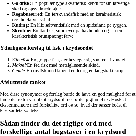
Goldfisk:
En populær type akvariefisk kendt for sin farverige
skæl og opsvulmede øjne.
Regnbueørred:
En ferskvandsfisk med en karakteristisk
regnbuefarvet skind.
Kutling:
En lille saltvandsfisk med en spidsfinne på ryggen.
Skrubbe:
En fladfisk, som lever på havbunden og har en
karakteristisk brunsprængt farve.
Yderligere forslag til fisk i krydsordet
Stimefisk:
En gruppe fisk, der bevæger sig sammen i vandet.
Makrel:
En fed fisk med metalglinsende skind.
Gedde:
En rovfisk med lange tænder og en langstrakt krop.
Afsluttende tanker
Med disse synonymer og forslag burde du have en god mulighed for at
finde det rette svar til dit krydsord med ordet pigfinnefisk. Husk at
eksperimentere med forskellige ord og se, hvad der passer bedst til
krydsordets kontekst.
Sådan finder du det rigtige ord med
forskellige antal bogstaver i en krydsord