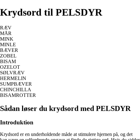
Krydsord til PELSDYR
RÆV
MÅR
MINK
MINLE
BÆVER
ZOBEL
BISAM
OZELOT
SØLVRÆV
HERMELIN
SUMPBÆVER
CHINCHILLA
BISAMROTTER
Sådan løser du krydsord med PELSDYR
Introduktion
Krydsord er en underholdende måde at stimulere hjernen på, og det
kan være en udfordrende opgave at finde de rigtige ord. Hvis du sidder