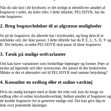
Når du står fast i dit krydsord, er det nyttigt at identificere antallet af
bogstaver i ordet, du leder efter. I dette tilfælde, PELSDYR, har du
otte bogstaver.
2. Brug bogstavledelser til at afgrænse muligheder
Se på de bogstaver, du allerede har i krydsordet, og brug dem til at
udelukke ord, der ikke passer. I dette tilfælde har du P, E, L, S, D, Y og
R. Det betyder, at ordet PELSDYR skal passe til disse bogstaver.
3. Tænk på mulige ordvarianter
Ord kan have variationer som forskellige bøjninger og former. Prøv at
tænke på lignende ord eller synonymer, der passer til din beskrivelse.
Måske er der et alternativt ord til PELSDYR med samme betydning?
4. Konsulter en ordbog eller et online værktøj
Hvis du stadig kæmper med at finde det rette ord, kan du bruge en
ordbog eller et online krydsordsværktøj. Indtast antallet af bogstaver og
de kendte bogstaver for at generere mulige ord. Det kan give dig en
liste over potentielle løsninger.