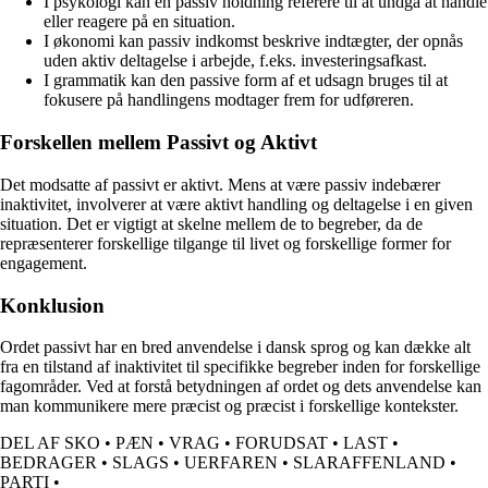
I psykologi kan en passiv holdning referere til at undgå at handle
eller reagere på en situation.
I økonomi kan passiv indkomst beskrive indtægter, der opnås
uden aktiv deltagelse i arbejde, f.eks. investeringsafkast.
I grammatik kan den passive form af et udsagn bruges til at
fokusere på handlingens modtager frem for udføreren.
Forskellen mellem Passivt og Aktivt
Det modsatte af passivt er aktivt. Mens at være passiv indebærer
inaktivitet, involverer at være aktivt handling og deltagelse i en given
situation. Det er vigtigt at skelne mellem de to begreber, da de
repræsenterer forskellige tilgange til livet og forskellige former for
engagement.
Konklusion
Ordet passivt har en bred anvendelse i dansk sprog og kan dække alt
fra en tilstand af inaktivitet til specifikke begreber inden for forskellige
fagområder. Ved at forstå betydningen af ordet og dets anvendelse kan
man kommunikere mere præcist og præcist i forskellige kontekster.
DEL AF SKO
•
PÆN
•
VRAG
•
FORUDSAT
•
LAST
•
BEDRAGER
•
SLAGS
•
UERFAREN
•
SLARAFFENLAND
•
PARTI
•