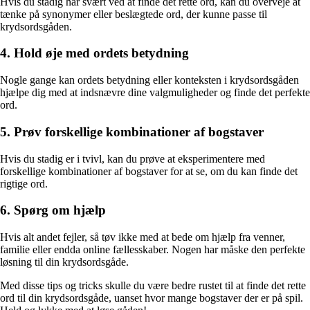
Hvis du stadig har svært ved at finde det rette ord, kan du overveje at
tænke på synonymer eller beslægtede ord, der kunne passe til
krydsordsgåden.
4. Hold øje med ordets betydning
Nogle gange kan ordets betydning eller konteksten i krydsordsgåden
hjælpe dig med at indsnævre dine valgmuligheder og finde det perfekte
ord.
5. Prøv forskellige kombinationer af bogstaver
Hvis du stadig er i tvivl, kan du prøve at eksperimentere med
forskellige kombinationer af bogstaver for at se, om du kan finde det
rigtige ord.
6. Spørg om hjælp
Hvis alt andet fejler, så tøv ikke med at bede om hjælp fra venner,
familie eller endda online fællesskaber. Nogen har måske den perfekte
løsning til din krydsordsgåde.
Med disse tips og tricks skulle du være bedre rustet til at finde det rette
ord til din krydsordsgåde, uanset hvor mange bogstaver der er på spil.