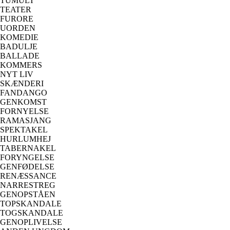
TUMULT
TEATER
FURORE
UORDEN
KOMEDIE
BADULJE
BALLADE
KOMMERS
NYT LIV
SKÆNDERI
FANDANGO
GENKOMST
FORNYELSE
RAMASJANG
SPEKTAKEL
HURLUMHEJ
TABERNAKEL
FORYNGELSE
GENFØDELSE
RENÆSSANCE
NARRESTREG
GENOPSTÅEN
TOPSKANDALE
TOGSKANDALE
GENOPLIVELSE