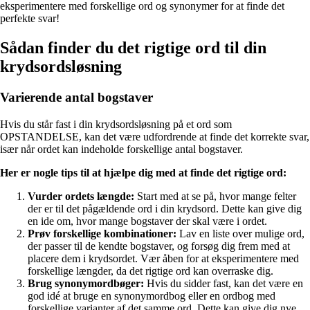
eksperimentere med forskellige ord og synonymer for at finde det
perfekte svar!
Sådan finder du det rigtige ord til din
krydsordsløsning
Varierende antal bogstaver
Hvis du står fast i din krydsordsløsning på et ord som
OPSTANDELSE, kan det være udfordrende at finde det korrekte svar,
især når ordet kan indeholde forskellige antal bogstaver.
Her er nogle tips til at hjælpe dig med at finde det rigtige ord:
Vurder ordets længde:
Start med at se på, hvor mange felter
der er til det pågældende ord i din krydsord. Dette kan give dig
en ide om, hvor mange bogstaver der skal være i ordet.
Prøv forskellige kombinationer:
Lav en liste over mulige ord,
der passer til de kendte bogstaver, og forsøg dig frem med at
placere dem i krydsordet. Vær åben for at eksperimentere med
forskellige længder, da det rigtige ord kan overraske dig.
Brug synonymordbøger:
Hvis du sidder fast, kan det være en
god idé at bruge en synonymordbog eller en ordbog med
forskellige varianter af det samme ord. Dette kan give dig nye