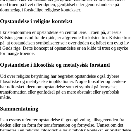
med troen på livet efter døden, genfødsel eller genopstandelse på
dommedag i forskellige religiøse kontekster.
Opstandelse i religiøs kontekst
I kristendommen er opstandelse en central lære. Troen på, at Jesus
Kristus genopstod fra de døde, er afgørende for kristen tro. Kristne tror
på, at opstandelsen symboliserer sejr over døden og håbet om evigt liv
i Guds rige. Dette koncept af opstandelse er en kilde til trøst og styrke
for mange troende.
Opstandelse i filosofisk og metafysisk forstand
Ud over religiøs betydning har begrebet opstandelse også dybere
filosofiske og metafysiske implikationer. Nogle filosoffer og tænkere
har udforsket ideen om opstandelse som et symbol på fornyelse,
transformation eller genfødsel på en mere abstrakt eller symbolsk
måde.
Sammenfatning
I sin essens refererer opstandelse til genoplivning, tilbagevenden fra
døden eller en form for transformation og fornyelse. Uanset om det
betragtes i en religiøs, filosofisk eller symbolsk kontekst, er opstandelse