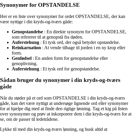
Synonymer for OPSTANDELSE
Her er en liste over synonymer for ordet OPSTANDELSE, der kan
være nyttige i din kryds-og-tværs gåde:
Genopstandelse
: En direkte synonym for OPSTANDELSE,
som refererer til at genopstå fra døden.
Auferstehung
: Et tysk ord, der også betyder opstandelse.
Reinkarnation
: At vende tilbage til jorden i en ny krop eller
form.
Genfødsel
: En anden form for genopstandelse eller
genoplivning.
Auferstehung
: Et tysk ord for genopstandelse.
Sådan bruger du synonymer i din kryds-og-tværs
gåde
Når du støder på et ord som OPSTANDELSE i din kryds-og-tværs
gåde, kan det være nyttigt at undersøge lignende ord eller synonymer
for at hjælpe dig med at finde den rigtige løsning. Tag et kig på listen
over synonymer og prøv at inkorporere dem i din kryds-og-tværs for at
se, om de passer til ledetrådene.
Lykke til med din kryds-og-tværs løsning, og husk altid at