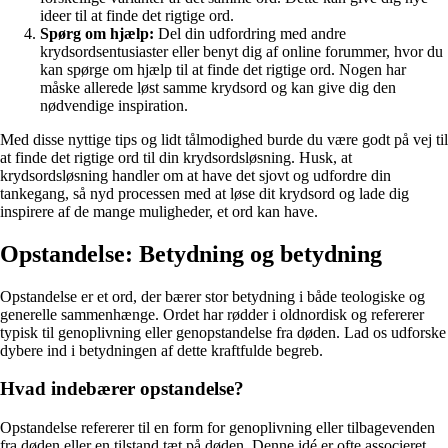
ideer til at finde det rigtige ord.
Spørg om hjælp:
Del din udfordring med andre
krydsordsentusiaster eller benyt dig af online forummer, hvor du
kan spørge om hjælp til at finde det rigtige ord. Nogen har
måske allerede løst samme krydsord og kan give dig den
nødvendige inspiration.
Med disse nyttige tips og lidt tålmodighed burde du være godt på vej til
at finde det rigtige ord til din krydsordsløsning. Husk, at
krydsordsløsning handler om at have det sjovt og udfordre din
tankegang, så nyd processen med at løse dit krydsord og lade dig
inspirere af de mange muligheder, et ord kan have.
Opstandelse: Betydning og betydning
Opstandelse er et ord, der bærer stor betydning i både teologiske og
generelle sammenhænge. Ordet har rødder i oldnordisk og refererer
typisk til genoplivning eller genopstandelse fra døden. Lad os udforske
dybere ind i betydningen af dette kraftfulde begreb.
Hvad indebærer opstandelse?
Opstandelse refererer til en form for genoplivning eller tilbagevenden
fra døden eller en tilstand tæt på døden. Denne idé er ofte associeret