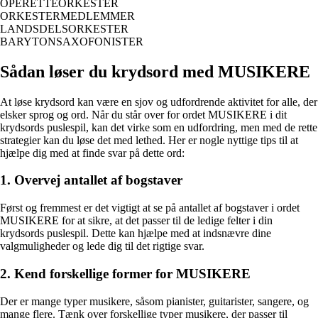
OPERETTEORKESTER
ORKESTERMEDLEMMER
LANDSDELSORKESTER
BARYTONSAXOFONISTER
Sådan løser du krydsord med MUSIKERE
At løse krydsord kan være en sjov og udfordrende aktivitet for alle, der
elsker sprog og ord. Når du står over for ordet MUSIKERE i dit
krydsords puslespil, kan det virke som en udfordring, men med de rette
strategier kan du løse det med lethed. Her er nogle nyttige tips til at
hjælpe dig med at finde svar på dette ord:
1. Overvej antallet af bogstaver
Først og fremmest er det vigtigt at se på antallet af bogstaver i ordet
MUSIKERE for at sikre, at det passer til de ledige felter i din
krydsords puslespil. Dette kan hjælpe med at indsnævre dine
valgmuligheder og lede dig til det rigtige svar.
2. Kend forskellige former for MUSIKERE
Der er mange typer musikere, såsom pianister, guitarister, sangere, og
mange flere. Tænk over forskellige typer musikere, der passer til