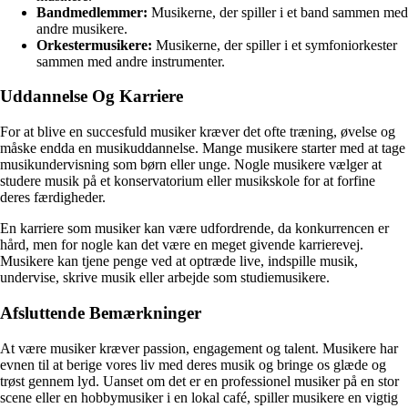
Bandmedlemmer:
Musikerne, der spiller i et band sammen med
andre musikere.
Orkestermusikere:
Musikerne, der spiller i et symfoniorkester
sammen med andre instrumenter.
Uddannelse Og Karriere
For at blive en succesfuld musiker kræver det ofte træning, øvelse og
måske endda en musikuddannelse. Mange musikere starter med at tage
musikundervisning som børn eller unge. Nogle musikere vælger at
studere musik på et konservatorium eller musikskole for at forfine
deres færdigheder.
En karriere som musiker kan være udfordrende, da konkurrencen er
hård, men for nogle kan det være en meget givende karrierevej.
Musikere kan tjene penge ved at optræde live, indspille musik,
undervise, skrive musik eller arbejde som studiemusikere.
Afsluttende Bemærkninger
At være musiker kræver passion, engagement og talent. Musikere har
evnen til at berige vores liv med deres musik og bringe os glæde og
trøst gennem lyd. Uanset om det er en professionel musiker på en stor
scene eller en hobbymusiker i en lokal café, spiller musikere en vigtig