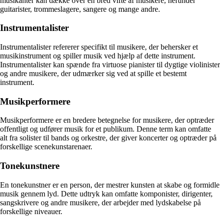
musikanter kan dække over en bred vifte af musikere, herunder
guitarister, trommeslagere, sangere og mange andre.
Instrumentalister
Instrumentalister refererer specifikt til musikere, der behersker et
musikinstrument og spiller musik ved hjælp af dette instrument.
Instrumentalister kan spænde fra virtuose pianister til dygtige violinister
og andre musikere, der udmærker sig ved at spille et bestemt
instrument.
Musikperformere
Musikperformere er en bredere betegnelse for musikere, der optræder
offentligt og udfører musik for et publikum. Denne term kan omfatte
alt fra solister til bands og orkestre, der giver koncerter og optræder på
forskellige scenekunstarenaer.
Tonekunstnere
En tonekunstner er en person, der mestrer kunsten at skabe og formidle
musik gennem lyd. Dette udtryk kan omfatte komponister, dirigenter,
sangskrivere og andre musikere, der arbejder med lydskabelse på
forskellige niveauer.