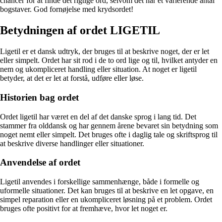
chancer for at finde det rigtige ord, selvom det har et varierende antal
bogstaver. God fornøjelse med krydsordet!
Betydningen af ordet LIGETIL
Ligetil er et dansk udtryk, der bruges til at beskrive noget, der er let
eller simpelt. Ordet har sit rod i de to ord lige og til, hvilket antyder en
nem og ukompliceret handling eller situation. At noget er ligetil
betyder, at det er let at forstå, udføre eller løse.
Historien bag ordet
Ordet ligetil har været en del af det danske sprog i lang tid. Det
stammer fra olddansk og har gennem årene bevaret sin betydning som
noget nemt eller simpelt. Det bruges ofte i daglig tale og skriftsprog til
at beskrive diverse handlinger eller situationer.
Anvendelse af ordet
Ligetil anvendes i forskellige sammenhænge, både i formelle og
uformelle situationer. Det kan bruges til at beskrive en let opgave, en
simpel reparation eller en ukompliceret løsning på et problem. Ordet
bruges ofte positivt for at fremhæve, hvor let noget er.