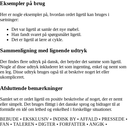
Eksempler på brug
Her er nogle eksempler på, hvordan ordet ligetil kan bruges i
sætninger:
Det var ligetil at samle det nye møbel.
Han fandt svaret på spørgsmålet ligetil.
Det er ligetil at lære at cykle.
Sammenligning med lignende udtryk
Der findes flere udtryk på dansk, der betyder det samme som ligetil.
Nogle af disse udtryk inkluderer let som ingenting, enkel og nemt som
en leg. Disse udtryk bruges også til at beskrive noget let eller
ukompliceret.
Afsluttende bemærkninger
Samlet set er ordet ligetil en positiv beskrivelse af noget, der er nemt
eller simpelt. Det bruges flittigt i det danske sprog og bidrager til at
formidle en idé om lethed og enkelhed i forskellige situationer.
BEBUDE
•
EKSKLUSIV
•
INDISK BY
•
AFFALD
•
PRESSEDE
•
FAN
•
TALEREN
•
DIGTER
•
FORFATTER
•
ANGIK
•