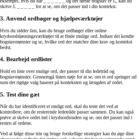
eksempel, hvis du har _ _ _ _ _ _ og det første bogstav er L, kan du
skrive L _ _ _ _ _ for at se, om det passer ind i din kontekst.
3. Anvend ordbøger og hjælpeværktøjer
Hvis du sidder fast, kan du bruge ordbøger eller online
krydsordsløsningsværktøjer til at finde mulige ord. Indtast det kendte
bogstavmønster og se, hvilke ord der matcher dine krav og kontekst
bedst.
4. Bearbejd ordlister
Hold en liste over mulige ord, der passer til din ledetråd og
bogstavmønster. Gennemgå listen nøje for at se, om et ord springer ud
som det rigtige valg baseret på konteksten og længden af ordet.
5. Test dine gæt
Når du har identificeret et muligt ord, skal du teste det ved at
kontrollere, om de resterende ledetråde passer sammen. Du kan også
prøve at skrive ordet ind i krydsordsruden og se, om det passer ind i
resten af ordene.
Ved at følge disse trin og bruge forskellige strategier kan du øge dine