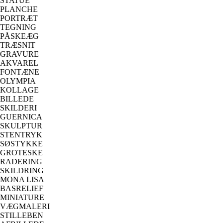
STATUE
PLANCHE
PORTRÆT
TEGNING
PÅSKEÆG
TRÆSNIT
GRAVURE
AKVAREL
FONTÆNE
OLYMPIA
KOLLAGE
BILLEDE
SKILDERI
GUERNICA
SKULPTUR
STENTRYK
SØSTYKKE
GROTESKE
RADERING
SKILDRING
MONA LISA
BASRELIEF
MINIATURE
VÆGMALERI
STILLEBEN