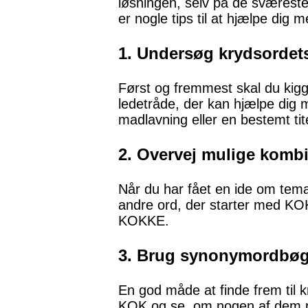
løsningen, selv på de sværeste 
er nogle tips til at hjælpe dig 
1. Undersøg krydsordets
Først og fremmest skal du kigg
ledetråde, der kan hjælpe dig 
madlavning eller en bestemt tite
2. Overvej mulige kombi
Når du har fået en ide om tem
andre ord, der starter med KO
KOKKE.
3. Brug synonymordbøg
En god måde at finde frem til 
KOK og se, om nogen af dem pass