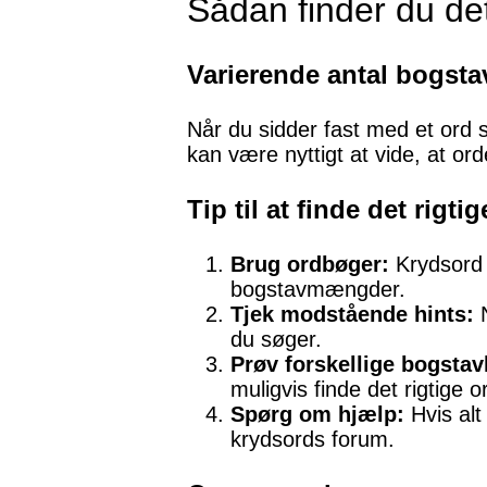
Sådan finder du det
Varierende antal bogsta
Når du sidder fast med et ord 
kan være nyttigt at vide, at ord
Tip til at finde det rigtig
Brug ordbøger:
Krydsord o
bogstavmængder.
Tjek modstående hints:
N
du søger.
Prøv forskellige bogsta
muligvis finde det rigtige o
Spørg om hjælp:
Hvis alt
krydsords forum.