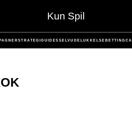
Kun Spil
PAGNER
STRATEGI
GUIDES
SELVUDELUKKELSE
BETTING
CA
 KOK