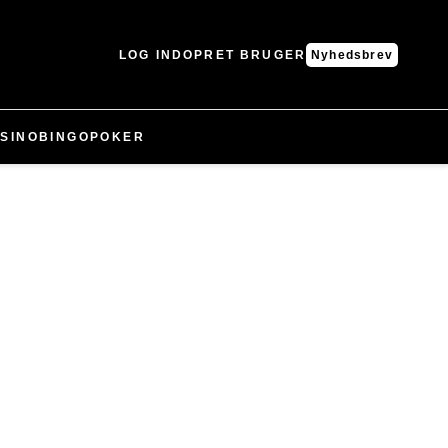
LOG IND
OPRET BRUGER
Nyhedsbrev
SINO
BINGO
POKER