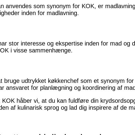
kan anvendes som synonym for KOK, er madlavnings
igheder inden for madlavning.
ar stor interesse og ekspertise inden for mad og d
 KOK i visse sammenhænge.
at bruge udtrykket køkkenchef som et synonym for
r ansvaret for planlægning og koordinering af ma
 KOK håber vi, at du kan fuldføre din krydsords
en af kulinarisk sprog og lad dig inspirere af de ma