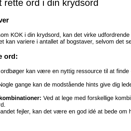
 rette ord i din krydsord
ver
som KOK i din krydsord, kan det virke udfordrende a
et kan variere i antallet af bogstaver, selvom det s
e ord:
rdbøger kan være en nyttig ressource til at finde 
ogle gange kan de modstående hints give dig ledet
vkombinationer:
Ved at lege med forskellige kombi
rd.
 andet fejler, kan det være en god idé at bede om hj