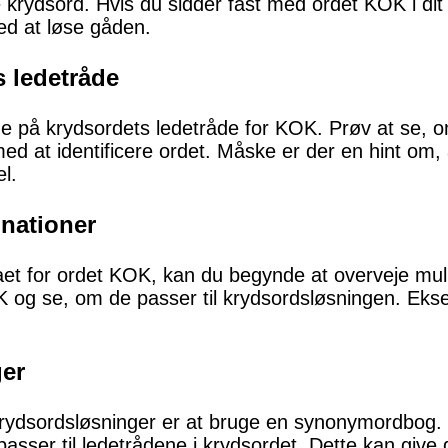
krydsord. Hvis du sidder fast med ordet KOK i dit k
med at løse gåden.
 ledetråde
e på krydsordets ledetråde for KOK. Prøv at se, o
med at identificere ordet. Måske er der en hint om,
l.
nationer
aet for ordet KOK, kan du begynde at overveje mu
K og se, om de passer til krydsordsløsningen. Ek
er
krydsordsløsninger er at bruge en synonymordbog. 
er til ledetrådene i krydsordet. Dette kan give dig