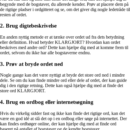
begynde med de bogstaver, du allerede kender. Prøv at placere dem på
de rigtige pladser i ordgitteret og se, om det giver dig nogle ledetråde til
resten af ordet.
2. Brug digtebeskrivelse
En anden nyttig metode er at tænke over ordet ud fra dets betydning
eller definition. Hvad betyder KLARGJORT? Hvordan kan ordet
beskrives med andre ord? Dette kan hjælpe dig med at komme frem til
ordet, selvom du ikke har alle bogstaverne endnu.
3. Prøv at bryde ordet ned
Nogle gange kan det være nyttigt at bryde det store ord ned i mindre
dele. Se om du kan finde mindre ord eller dele af ordet, der kan guide
dig i den rigtige retning. Dette kan også hjælpe dig med at finde det
store ord KLARGJORT.
4. Brug en ordbog eller internetsøgning
Hvis du virkelig sidder fast og ikke kan finde det rigtige ord, kan det
være en god idé at slå det op i en ordbog eller søge på internettet. Der
kan findes ordbøger online, der kan hjælpe dig med at finde ord
baseret på antallet af bogstaver og de kendte bogstaver.