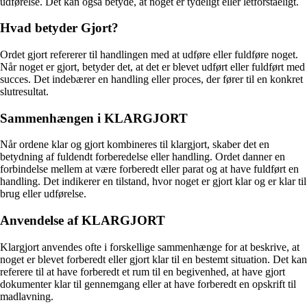
udførelse. Det kan også betyde, at noget er tydeligt eller letforståeligt.
Hvad betyder Gjort?
Ordet gjort refererer til handlingen med at udføre eller fuldføre noget.
Når noget er gjort, betyder det, at det er blevet udført eller fuldført med
succes. Det indebærer en handling eller proces, der fører til en konkret
slutresultat.
Sammenhængen i KLARGJORT
Når ordene klar og gjort kombineres til klargjort, skaber det en
betydning af fuldendt forberedelse eller handling. Ordet danner en
forbindelse mellem at være forberedt eller parat og at have fuldført en
handling. Det indikerer en tilstand, hvor noget er gjort klar og er klar til
brug eller udførelse.
Anvendelse af KLARGJORT
Klargjort anvendes ofte i forskellige sammenhænge for at beskrive, at
noget er blevet forberedt eller gjort klar til en bestemt situation. Det kan
referere til at have forberedt et rum til en begivenhed, at have gjort
dokumenter klar til gennemgang eller at have forberedt en opskrift til
madlavning.