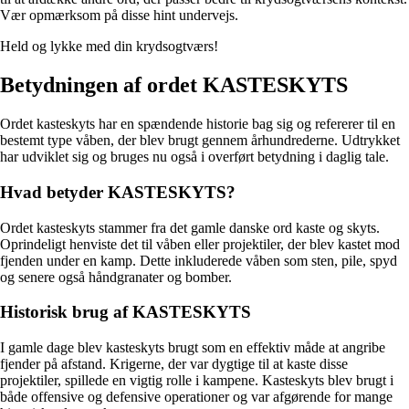
Vær opmærksom på disse hint undervejs.
Held og lykke med din krydsogtværs!
Betydningen af ordet KASTESKYTS
Ordet kasteskyts har en spændende historie bag sig og refererer til en
bestemt type våben, der blev brugt gennem århundrederne. Udtrykket
har udviklet sig og bruges nu også i overført betydning i daglig tale.
Hvad betyder KASTESKYTS?
Ordet kasteskyts stammer fra det gamle danske ord kaste og skyts.
Oprindeligt henviste det til våben eller projektiler, der blev kastet mod
fjenden under en kamp. Dette inkluderede våben som sten, pile, spyd
og senere også håndgranater og bomber.
Historisk brug af KASTESKYTS
I gamle dage blev kasteskyts brugt som en effektiv måde at angribe
fjender på afstand. Krigerne, der var dygtige til at kaste disse
projektiler, spillede en vigtig rolle i kampene. Kasteskyts blev brugt i
både offensive og defensive operationer og var afgørende for mange