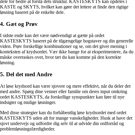
dele for bedre at forstå dets struktur. KASTESKYTS kan opdeles i
KASTE og SKYTS, hvilket kan gøre det lettere at finde den rigtige
løsning baseret på de enkelte dele.
4. Gæt og Prøv
I sidste ende kan det være nødvendigt at gætte på ordet
KASTESKYTS baseret på de tilgængelige bogstaver og din generelle
viden. Prøv forskellige kombinationer og se, om det giver mening i
konteksten af krydsordet. Vær ikke bange for at eksperimentere, da du
måske overraskes over, hvor tæt du kan komme på den korrekte
løsning.
5. Del det med Andre
At løse krydsord kan være sjovere og mere effektivt, når du deler det
med andre. Spørg dine venner eller familie om deres input omkring
ordet KASTESKYTS, da forskellige synspunkter kan føre til nye
indsigter og mulige løsninger.
Med disse strategier kan du forhåbentlig løse krydsordet med ordet
KASTESKYTS uden alt for mange vanskeligheder. Husk at have det
sjovt undervejs og udfordre dig selv til at udvide din ordforråd og
problemløsningsfærdigheder.