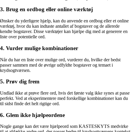
3. Brug en ordbog eller online værktøj
Ønsker du yderligere hjælp, kan du anvende en ordbog eller et online
værktøj, hvor du kan indtaste antallet af bogstaver og de allerede
kendte bogstaver. Disse værktøjer kan hjælpe dig med at generere en
liste over potentielle ord.
4. Vurder mulige kombinationer
Når du har en liste over mulige ord, vurderer du, hvilke der bedst
passer sammen med de øvrige udfyldte bogstaver og temaet i
krydsogtværsen.
5. Prøv dig frem
Undlad ikke at prøve flere ord, hvis det første valg ikke synes at passe
perfekt. Ved at eksperimentere med forskellige kombinationer kan du
til sidst finde det helt rigtige ord.
6. Glem ikke hjælpeordene
Nogle gange kan det være hjælpeord som KASTESKYTS medvirke
til at afdække andre ord, der passer bedre til krydsogtværsens kontekst.