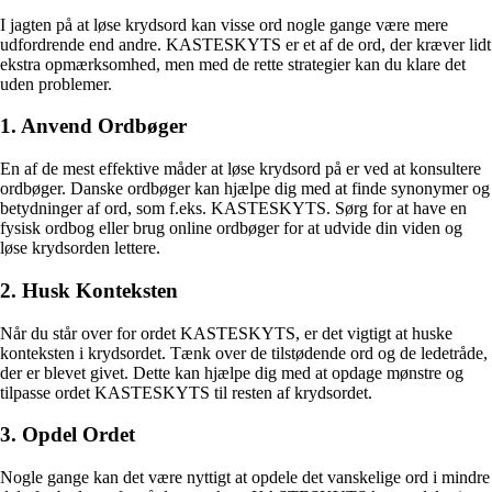
I jagten på at løse krydsord kan visse ord nogle gange være mere
udfordrende end andre. KASTESKYTS er et af de ord, der kræver lidt
ekstra opmærksomhed, men med de rette strategier kan du klare det
uden problemer.
1. Anvend Ordbøger
En af de mest effektive måder at løse krydsord på er ved at konsultere
ordbøger. Danske ordbøger kan hjælpe dig med at finde synonymer og
betydninger af ord, som f.eks. KASTESKYTS. Sørg for at have en
fysisk ordbog eller brug online ordbøger for at udvide din viden og
løse krydsorden lettere.
2. Husk Konteksten
Når du står over for ordet KASTESKYTS, er det vigtigt at huske
konteksten i krydsordet. Tænk over de tilstødende ord og de ledetråde,
der er blevet givet. Dette kan hjælpe dig med at opdage mønstre og
tilpasse ordet KASTESKYTS til resten af krydsordet.
3. Opdel Ordet
Nogle gange kan det være nyttigt at opdele det vanskelige ord i mindre