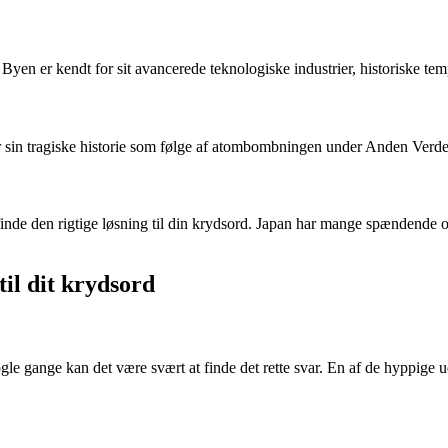
 Byen er kendt for sit avancerede teknologiske industrier, historiske temp
for sin tragiske historie som følge af atombombningen under Anden Ver
nde den rigtige løsning til din krydsord. Japan har mange spændende o
il dit krydsord
ogle gange kan det være svært at finde det rette svar. En af de hyppige