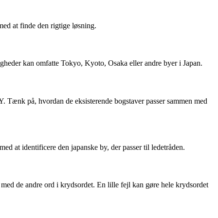
d at finde den rigtige løsning.
ligheder kan omfatte Tokyo, Kyoto, Osaka eller andre byer i Japan.
BY. Tænk på, hvordan de eksisterende bogstaver passer sammen med
med at identificere den japanske by, der passer til ledetråden.
 med de andre ord i krydsordet. En lille fejl kan gøre hele krydsordet