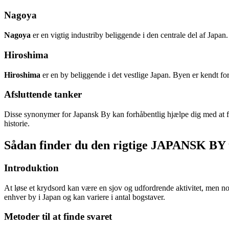
Nagoya
Nagoya
er en vigtig industriby beliggende i den centrale del af Japan.
Hiroshima
Hiroshima
er en by beliggende i det vestlige Japan. Byen er kendt 
Afsluttende tanker
Disse synonymer for Japansk By kan forhåbentlig hjælpe dig med at fi
historie.
Sådan finder du den rigtige JAPANSK BY t
Introduktion
At løse et krydsord kan være en sjov og udfordrende aktivitet, men n
enhver by i Japan og kan variere i antal bogstaver.
Metoder til at finde svaret