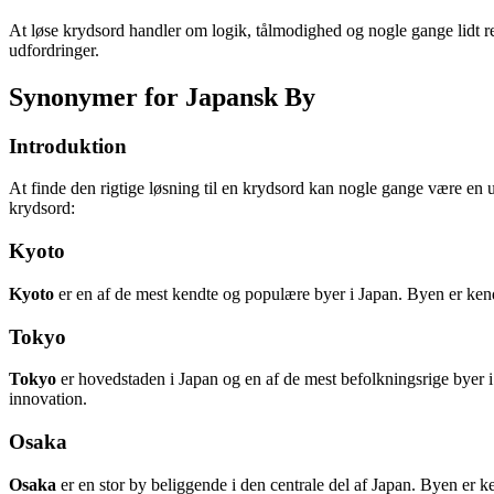
At løse krydsord handler om logik, tålmodighed og nogle gange lidt r
udfordringer.
Synonymer for Japansk By
Introduktion
At finde den rigtige løsning til en krydsord kan nogle gange være en 
krydsord:
Kyoto
Kyoto
er en af de mest kendte og populære byer i Japan. Byen er kendt
Tokyo
Tokyo
er hovedstaden i Japan og en af de mest befolkningsrige byer i
innovation.
Osaka
Osaka
er en stor by beliggende i den centrale del af Japan. Byen er k