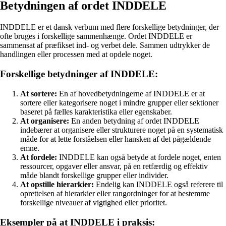
Betydningen af ordet INDDELE
INDDELE er et dansk verbum med flere forskellige betydninger, der
ofte bruges i forskellige sammenhænge. Ordet INDDELE er
sammensat af præfikset ind- og verbet dele. Sammen udtrykker de
handlingen eller processen med at opdele noget.
Forskellige betydninger af INDDELE:
At sortere:
En af hovedbetydningerne af INDDELE er at
sortere eller kategorisere noget i mindre grupper eller sektioner
baseret på fælles karakteristika eller egenskaber.
At organisere:
En anden betydning af ordet INDDELE
indebærer at organisere eller strukturere noget på en systematisk
måde for at lette forståelsen eller hansken af det pågældende
emne.
At fordele:
INDDELE kan også betyde at fordele noget, enten
ressourcer, opgaver eller ansvar, på en retfærdig og effektiv
måde blandt forskellige grupper eller individer.
At opstille hierarkier:
Endelig kan INDDELE også referere til
oprettelsen af hierarkier eller rangordninger for at bestemme
forskellige niveauer af vigtighed eller prioritet.
Eksempler på at INDDELE i praksis: