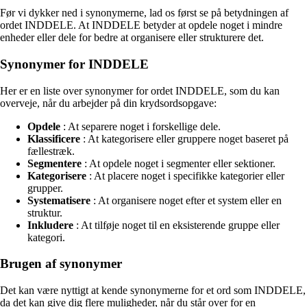
Før vi dykker ned i synonymerne, lad os først se på betydningen af
ordet INDDELE. At INDDELE betyder at opdele noget i mindre
enheder eller dele for bedre at organisere eller strukturere det.
Synonymer for INDDELE
Her er en liste over synonymer for ordet INDDELE, som du kan
overveje, når du arbejder på din krydsordsopgave:
Opdele
: At separere noget i forskellige dele.
Klassificere
: At kategorisere eller gruppere noget baseret på
fællestræk.
Segmentere
: At opdele noget i segmenter eller sektioner.
Kategorisere
: At placere noget i specifikke kategorier eller
grupper.
Systematisere
: At organisere noget efter et system eller en
struktur.
Inkludere
: At tilføje noget til en eksisterende gruppe eller
kategori.
Brugen af synonymer
Det kan være nyttigt at kende synonymerne for et ord som INDDELE,
da det kan give dig flere muligheder, når du står over for en