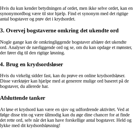
Hvis du kun kender betydningen af ordet, men ikke selve ordet, kan en
synonymordbog være til stor hjælp. Find et synonym med det rigtige
antal bogstaver og prøv det i krydsordet.
3. Overvej bogstaverne omkring det ukendte ord
Nogle gange kan de omkringliggende bogstaver afsløre det ukendte
ord. Analyser de nærliggende ord og se, om du kan opdage et mønster,
der fører dig til den rigtige løsning.
4. Brug en krydsordsløser
Hvis du virkelig sidder fast, kan du prøve en online krydsordsløser.
Disse værktøjer kan hjælpe med at generere mulige ord baseret på de
bogstaver, du allerede har.
Afsluttende tanker
At løse et krydsord kan være en sjov og udfordrende aktivitet. Ved at
følge disse trin og være tålmodig kan du øge dine chancer for at finde
det rette ord, selv når det kan have forskellige antal bogstaver. Held og
lykke med dit krydsordsløsning!