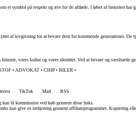
som et symbol på respekt og ære for de afdøde. I løbet af historien har g
skyttet af lovgivning for at bevare dem for kommende generationer. De t
istorie, vores kultur og vores identitet. Ved at bevare og værdsætte gr
STOF
•
ADVOKAT
•
CHIP
•
BILER
•
terest
TikTok
Mail
RSS
, og kan få kommission ved køb gennem disse links.
 links kan give os indtjening gennem affiliateprogrammer. Kopiering elle