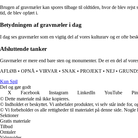
Brugen af gravmæler kan spores tilbage til oldtiden, hvor de blev rejst 
tid, de blev opført i.
Betydningen af gravmæler i dag
I dag ses gravmæler som en vigtig del af vores kulturarv og er ofte be
Afsluttende tanker
Gravmæler er mere end bare sten og monumenter. De er en del af vores h
AFLØB
•
OPNÅ
•
VIRVAR
•
SNAK
•
PROJEKT
•
NEJ
•
GRUND
Kun Spil
Del og gør godt
X
Facebook
Instagram
LinkedIn
YouTube
Pin
© Dette materiale må ikke kopieres.
© Indholdet er beskyttet. Vi anbefaler produkter, vi selv står inde for
© Vi forbeholder os alle rettigheder til materialet på denne side. Nogle
Sektioner
Gratis materiale
Tilbud
Omtaler
Valgguides