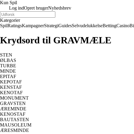
Kun Spil
Log ind
Opret bruger
Nyhedsbrev
Kategorier
Spil
Ratings
Kampagner
Strategi
Guides
Selvudelukkelse
Betting
Casino
B
Krydsord til GRAVMÆLE
STEN
ØLBAS
TURBE
MINDE
EPITAF
KEPOTAF
KENSTAF
KENOTAF
MONUMENT
GRAVSTEN
ÆREMINDE
KENOSTAF
BAUTASTEN
MAUSOLEUM
ÆRESMINDE