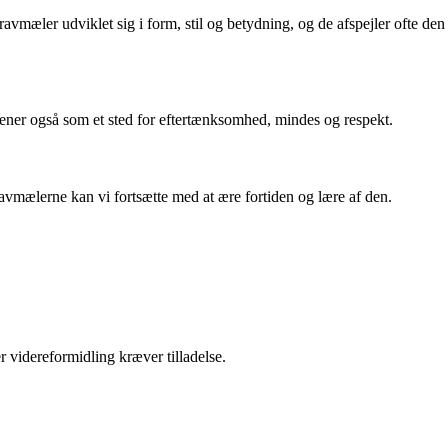
ravmæler udviklet sig i form, stil og betydning, og de afspejler ofte den
jener også som et sted for eftertænksomhed, mindes og respekt.
avmælerne kan vi fortsætte med at ære fortiden og lære af den.
r videreformidling kræver tilladelse.