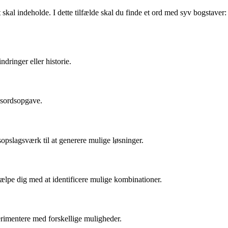
skal indeholde. I dette tilfælde skal du finde et ord med syv bogstaver:
dringer eller historie.
ydsordsopgave.
sopslagsværk til at generere mulige løsninger.
lpe dig med at identificere mulige kombinationer.
erimentere med forskellige muligheder.