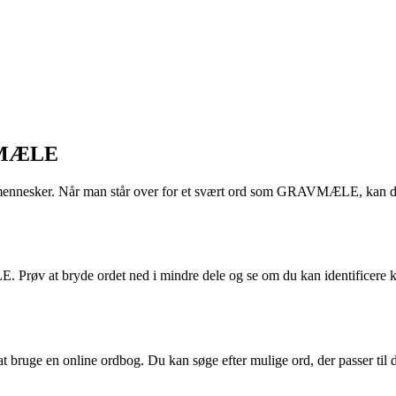
AVMÆLE
nnesker. Når man står over for et svært ord som GRAVMÆLE, kan det vær
 Prøv at bryde ordet ned i mindre dele og se om du kan identificere ke
uge en online ordbog. Du kan søge efter mulige ord, der passer til de 