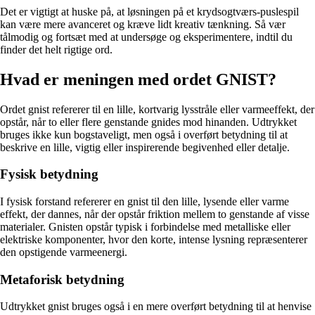
Det er vigtigt at huske på, at løsningen på et krydsogtværs-puslespil
kan være mere avanceret og kræve lidt kreativ tænkning. Så vær
tålmodig og fortsæt med at undersøge og eksperimentere, indtil du
finder det helt rigtige ord.
Hvad er meningen med ordet GNIST?
Ordet gnist refererer til en lille, kortvarig lysstråle eller varmeeffekt, der
opstår, når to eller flere genstande gnides mod hinanden. Udtrykket
bruges ikke kun bogstaveligt, men også i overført betydning til at
beskrive en lille, vigtig eller inspirerende begivenhed eller detalje.
Fysisk betydning
I fysisk forstand refererer en gnist til den lille, lysende eller varme
effekt, der dannes, når der opstår friktion mellem to genstande af visse
materialer. Gnisten opstår typisk i forbindelse med metalliske eller
elektriske komponenter, hvor den korte, intense lysning repræsenterer
den opstigende varmeenergi.
Metaforisk betydning
Udtrykket gnist bruges også i en mere overført betydning til at henvise