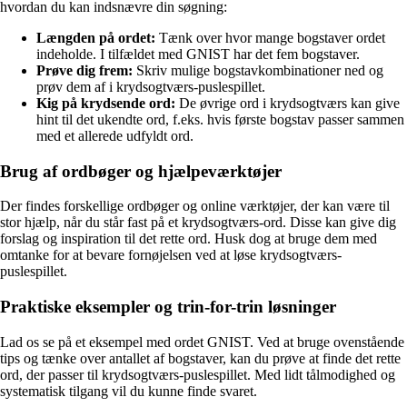
hvordan du kan indsnævre din søgning:
Længden på ordet:
Tænk over hvor mange bogstaver ordet
indeholde. I tilfældet med GNIST har det fem bogstaver.
Prøve dig frem:
Skriv mulige bogstavkombinationer ned og
prøv dem af i krydsogtværs-puslespillet.
Kig på krydsende ord:
De øvrige ord i krydsogtværs kan give
hint til det ukendte ord, f.eks. hvis første bogstav passer sammen
med et allerede udfyldt ord.
Brug af ordbøger og hjælpeværktøjer
Der findes forskellige ordbøger og online værktøjer, der kan være til
stor hjælp, når du står fast på et krydsogtværs-ord. Disse kan give dig
forslag og inspiration til det rette ord. Husk dog at bruge dem med
omtanke for at bevare fornøjelsen ved at løse krydsogtværs-
puslespillet.
Praktiske eksempler og trin-for-trin løsninger
Lad os se på et eksempel med ordet GNIST. Ved at bruge ovenstående
tips og tænke over antallet af bogstaver, kan du prøve at finde det rette
ord, der passer til krydsogtværs-puslespillet. Med lidt tålmodighed og
systematisk tilgang vil du kunne finde svaret.