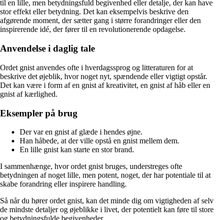
til en lille, men betydningsfuld begivenhed eller detalje, der kan have
stor effekt eller betydning. Det kan eksempelvis beskrive den
afgørende moment, der sætter gang i større forandringer eller den
inspirerende idé, der fører til en revolutionerende opdagelse.
Anvendelse i daglig tale
Ordet gnist anvendes ofte i hverdagssprog og litteraturen for at
beskrive det øjeblik, hvor noget nyt, spændende eller vigtigt opstår.
Det kan være i form af en gnist af kreativitet, en gnist af håb eller en
gnist af kærlighed.
Eksempler på brug
Der var en gnist af glæde i hendes øjne.
Han håbede, at der ville opstå en gnist mellem dem.
En lille gnist kan starte en stor brand.
I sammenhænge, hvor ordet gnist bruges, understreges ofte
betydningen af noget lille, men potent, noget, der har potentiale til at
skabe forandring eller inspirere handling.
Så når du hører ordet gnist, kan det minde dig om vigtigheden af selv
de mindste detaljer og øjeblikke i livet, der potentielt kan føre til store
og betydningsfulde begivenheder.