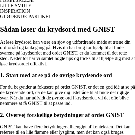
FORELSKELSE
LILLE SMULE
INSPIRATION
GLØDENDE PARTIKEL
Sådan løser du krydsord med GNIST
At løse krydsord kan være en sjov og udfordrende måde at træne din
ordforråd og tankegang på. Hvis du har brug for hjælp til at finde
svarene på krydsordet med ordet GNIST, er du kommet til det rette
sted. Nedenfor har vi samlet nogle tips og tricks til at hjælpe dig med at
løse krydsordet effektivt.
1. Start med at se på de øvrige krydsende ord
Før du begynder at fokusere på ordet GNIST, er det en god idé at se på
de krydsende ord, da de kan give dig ledetråde til at finde det rigtige
svar. Når du har udfyldt de øvrige ord i krydsordet, vil det ofte blive
nemmere at få GNIST til at passe ind.
2. Overvej forskellige betydninger af ordet GNIST
GNIST kan have flere betydninger afhængigt af konteksten. Det kan
referere til en lille flamme eller lysglimt, men det kan også bruges