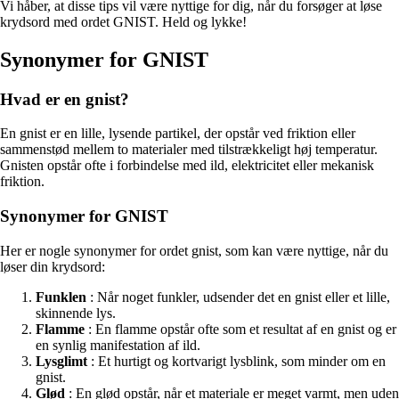
Vi håber, at disse tips vil være nyttige for dig, når du forsøger at løse
krydsord med ordet GNIST. Held og lykke!
Synonymer for GNIST
Hvad er en gnist?
En gnist er en lille, lysende partikel, der opstår ved friktion eller
sammenstød mellem to materialer med tilstrækkeligt høj temperatur.
Gnisten opstår ofte i forbindelse med ild, elektricitet eller mekanisk
friktion.
Synonymer for GNIST
Her er nogle synonymer for ordet gnist, som kan være nyttige, når du
løser din krydsord:
Funklen
: Når noget funkler, udsender det en gnist eller et lille,
skinnende lys.
Flamme
: En flamme opstår ofte som et resultat af en gnist og er
en synlig manifestation af ild.
Lysglimt
: Et hurtigt og kortvarigt lysblink, som minder om en
gnist.
Glød
: En glød opstår, når et materiale er meget varmt, men uden