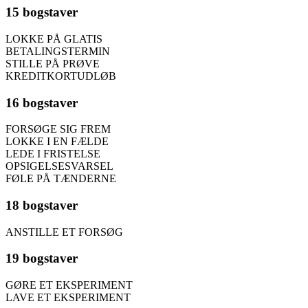
15 bogstaver
LOKKE PÅ GLATIS
BETALINGSTERMIN
STILLE PÅ PRØVE
KREDITKORTUDLØB
16 bogstaver
FORSØGE SIG FREM
LOKKE I EN FÆLDE
LEDE I FRISTELSE
OPSIGELSESVARSEL
FØLE PÅ TÆNDERNE
18 bogstaver
ANSTILLE ET FORSØG
19 bogstaver
GØRE ET EKSPERIMENT
LAVE ET EKSPERIMENT