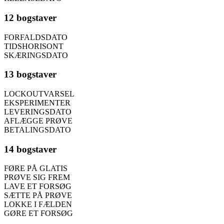
12 bogstaver
FORFALDSDATO
TIDSHORISONT
SKÆRINGSDATO
13 bogstaver
LOCKOUTVARSEL
EKSPERIMENTER
LEVERINGSDATO
AFLÆGGE PRØVE
BETALINGSDATO
14 bogstaver
FØRE PÅ GLATIS
PRØVE SIG FREM
LAVE ET FORSØG
SÆTTE PÅ PRØVE
LOKKE I FÆLDEN
GØRE ET FORSØG