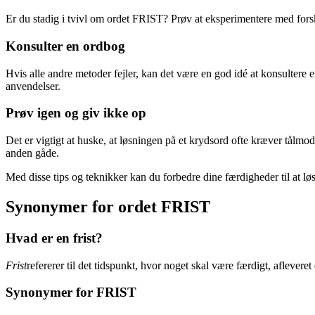
Er du stadig i tvivl om ordet FRIST? Prøv at eksperimentere med forske
Konsulter en ordbog
Hvis alle andre metoder fejler, kan det være en god idé at konsultere
anvendelser.
Prøv igen og giv ikke op
Det er vigtigt at huske, at løsningen på et krydsord ofte kræver tålmo
anden gåde.
Med disse tips og teknikker kan du forbedre dine færdigheder til at 
Synonymer for ordet FRIST
Hvad er en frist?
Frist
refererer til det tidspunkt, hvor noget skal være færdigt, aflevere
Synonymer for FRIST