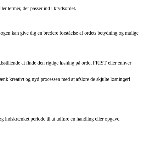
er termer, der passer ind i krydsordet.
bogen kan give dig en bredere forståelse af ordets betydning og mulige
sstillende at finde den rigtige løsning på ordet FRIST eller enhver
nk kreativt og nyd processen med at afsløre de skjulte løsninger!
 og indskrænket periode til at udføre en handling eller opgave.