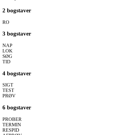
2 bogstaver
RO
3 bogstaver
NAP
LOK
SØG
TID
4 bogstaver
SIGT
TEST
PRØV
6 bogstaver
PROBER
TERMIN
RESPID