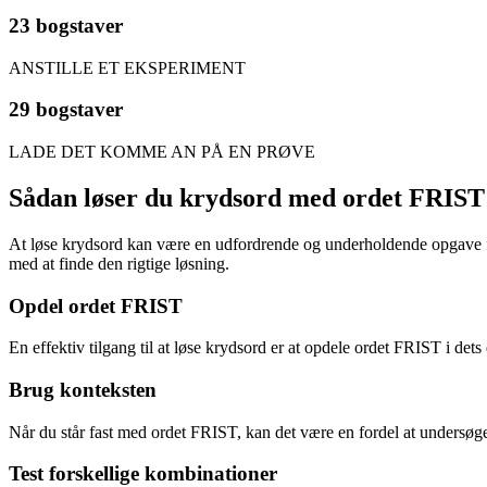
23 bogstaver
ANSTILLE ET EKSPERIMENT
29 bogstaver
LADE DET KOMME AN PÅ EN PRØVE
Sådan løser du krydsord med ordet FRIST
At løse krydsord kan være en udfordrende og underholdende opgave for
med at finde den rigtige løsning.
Opdel ordet FRIST
En effektiv tilgang til at løse krydsord er at opdele ordet FRIST i det
Brug konteksten
Når du står fast med ordet FRIST, kan det være en fordel at undersøg
Test forskellige kombinationer