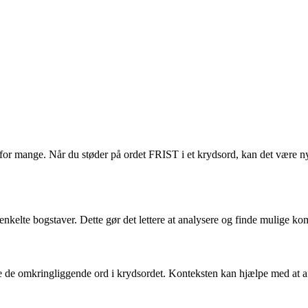
 mange. Når du støder på ordet FRIST i et krydsord, kan det være nytti
s enkelte bogstaver. Dette gør det lettere at analysere og finde mulige k
e de omkringliggende ord i krydsordet. Konteksten kan hjælpe med at a