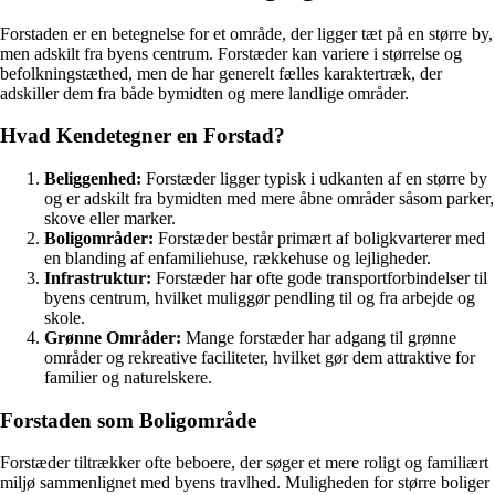
Forstaden er en betegnelse for et område, der ligger tæt på en større by,
men adskilt fra byens centrum. Forstæder kan variere i størrelse og
befolkningstæthed, men de har generelt fælles karaktertræk, der
adskiller dem fra både bymidten og mere landlige områder.
Hvad Kendetegner en Forstad?
Beliggenhed:
Forstæder ligger typisk i udkanten af en større by
og er adskilt fra bymidten med mere åbne områder såsom parker,
skove eller marker.
Boligområder:
Forstæder består primært af boligkvarterer med
en blanding af enfamiliehuse, rækkehuse og lejligheder.
Infrastruktur:
Forstæder har ofte gode transportforbindelser til
byens centrum, hvilket muliggør pendling til og fra arbejde og
skole.
Grønne Områder:
Mange forstæder har adgang til grønne
områder og rekreative faciliteter, hvilket gør dem attraktive for
familier og naturelskere.
Forstaden som Boligområde
Forstæder tiltrækker ofte beboere, der søger et mere roligt og familiært
miljø sammenlignet med byens travlhed. Muligheden for større boliger