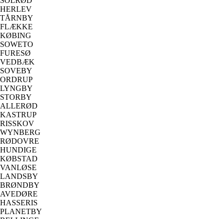
SOLRØD
HERLEV
TÅRNBY
FLÆKKE
KØBING
SOWETO
FURESØ
VEDBÆK
SOVEBY
ORDRUP
LYNGBY
STORBY
ALLERØD
KASTRUP
RISSKOV
WYNBERG
RØDOVRE
HUNDIGE
KØBSTAD
VANLØSE
LANDSBY
BRØNDBY
AVEDØRE
HASSERIS
PLANETBY