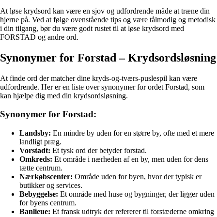
At løse krydsord kan være en sjov og udfordrende måde at træne din
hjerne på. Ved at følge ovenstående tips og være tålmodig og metodisk
i din tilgang, bør du være godt rustet til at løse krydsord med
FORSTAD og andre ord.
Synonymer for Forstad – Krydsordsløsning
At finde ord der matcher dine kryds-og-tværs-puslespil kan være
udfordrende. Her er en liste over synonymer for ordet Forstad, som
kan hjælpe dig med din krydsordsløsning.
Synonymer for Forstad:
Landsby:
En mindre by uden for en større by, ofte med et mere
landligt præg.
Vorstadt:
Et tysk ord der betyder forstad.
Omkreds:
Et område i nærheden af en by, men uden for dens
tætte centrum.
Nærkøbscenter:
Område uden for byen, hvor der typisk er
butikker og services.
Bebyggelse:
Et område med huse og bygninger, der ligger uden
for byens centrum.
Banlieue:
Et fransk udtryk der refererer til forstæderne omkring