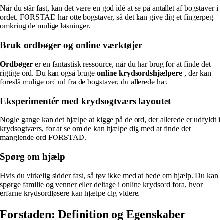
Når du står fast, kan det være en god idé at se på antallet af bogstaver i
ordet. FORSTAD har otte bogstaver, så det kan give dig et fingerpeg
omkring de mulige løsninger.
Bruk ordbøger og online værktøjer
Ordbøger
er en fantastisk ressource, når du har brug for at finde det
rigtige ord. Du kan også bruge
online krydsordshjælpere
, der kan
foreslå mulige ord ud fra de bogstaver, du allerede har.
Eksperimentér med krydsogtværs layoutet
Nogle gange kan det hjælpe at kigge på de ord, der allerede er udfyldt i
krydsogtværs, for at se om de kan hjælpe dig med at finde det
manglende ord FORSTAD.
Spørg om hjælp
Hvis du virkelig sidder fast, så tøv ikke med at bede om hjælp. Du kan
spørge familie og venner eller deltage i online krydsord fora, hvor
erfarne krydsordløsere kan hjælpe dig videre.
Forstaden: Definition og Egenskaber