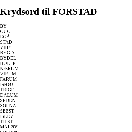
Krydsord til FORSTAD
BY
GUG
EGÅ
STAD
VIBY
BYGD
BYDEL
HOLTE
NÆRUM
VIRUM
FARUM
ISHØJ
TRIGE
DALUM
SEDEN
SOLNA
SEEST
ISLEV
TILST
MÅLØV