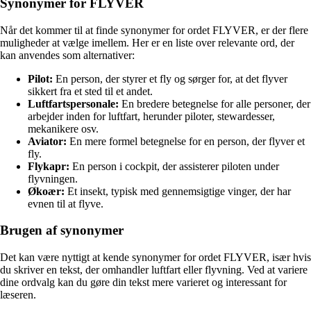
Synonymer for FLYVER
Når det kommer til at finde synonymer for ordet FLYVER, er der flere
muligheder at vælge imellem. Her er en liste over relevante ord, der
kan anvendes som alternativer:
Pilot:
En person, der styrer et fly og sørger for, at det flyver
sikkert fra et sted til et andet.
Luftfartspersonale:
En bredere betegnelse for alle personer, der
arbejder inden for luftfart, herunder piloter, stewardesser,
mekanikere osv.
Aviator:
En mere formel betegnelse for en person, der flyver et
fly.
Flykapr:
En person i cockpit, der assisterer piloten under
flyvningen.
Økoær:
Et insekt, typisk med gennemsigtige vinger, der har
evnen til at flyve.
Brugen af synonymer
Det kan være nyttigt at kende synonymer for ordet FLYVER, især hvis
du skriver en tekst, der omhandler luftfart eller flyvning. Ved at variere
dine ordvalg kan du gøre din tekst mere varieret og interessant for
læseren.