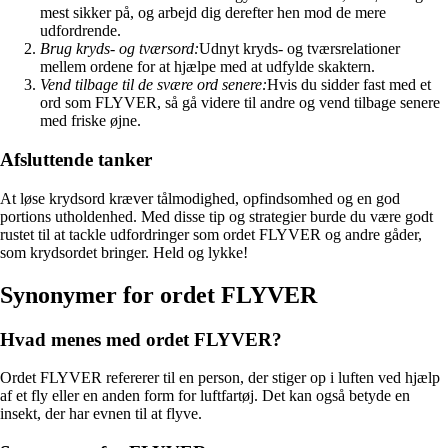
mest sikker på, og arbejd dig derefter hen mod de mere
udfordrende.
Brug kryds- og tværsord:
Udnyt kryds- og tværsrelationer
mellem ordene for at hjælpe med at udfylde skaktern.
Vend tilbage til de svære ord senere:
Hvis du sidder fast med et
ord som FLYVER, så gå videre til andre og vend tilbage senere
med friske øjne.
Afsluttende tanker
At løse krydsord kræver tålmodighed, opfindsomhed og en god
portions utholdenhed. Med disse tip og strategier burde du være godt
rustet til at tackle udfordringer som ordet FLYVER og andre gåder,
som krydsordet bringer. Held og lykke!
Synonymer for ordet FLYVER
Hvad menes med ordet FLYVER?
Ordet FLYVER refererer til en person, der stiger op i luften ved hjælp
af et fly eller en anden form for luftfartøj. Det kan også betyde en
insekt, der har evnen til at flyve.