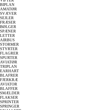
VIFTER
BIPLAN
AMATØR
SVÆVER
SEJLER
FRÆSER
BØLGER
SPÆNER
LETTER
AIRBUS
STORMER
STYRTER
FLAGRER
SPURTER
AVIATØR
TRIPLAN
EARHART
BLAFRER
FJERKRÆ
AVIATOR
BLAFFER
SMÆLDER
FLAKSER
SPRINTER
SPRINGER