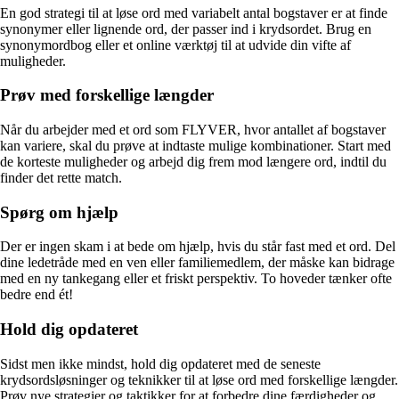
En god strategi til at løse ord med variabelt antal bogstaver er at finde
synonymer eller lignende ord, der passer ind i krydsordet. Brug en
synonymordbog eller et online værktøj til at udvide din vifte af
muligheder.
Prøv med forskellige længder
Når du arbejder med et ord som FLYVER, hvor antallet af bogstaver
kan variere, skal du prøve at indtaste mulige kombinationer. Start med
de korteste muligheder og arbejd dig frem mod længere ord, indtil du
finder det rette match.
Spørg om hjælp
Der er ingen skam i at bede om hjælp, hvis du står fast med et ord. Del
dine ledetråde med en ven eller familiemedlem, der måske kan bidrage
med en ny tankegang eller et friskt perspektiv. To hoveder tænker ofte
bedre end ét!
Hold dig opdateret
Sidst men ikke mindst, hold dig opdateret med de seneste
krydsordsløsninger og teknikker til at løse ord med forskellige længder.
Prøv nye strategier og taktikker for at forbedre dine færdigheder og