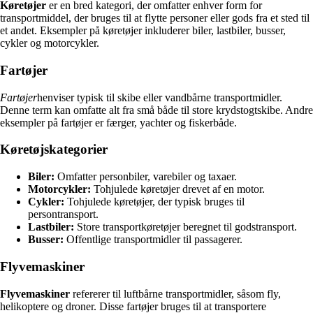
Køretøjer
er en bred kategori, der omfatter enhver form for
transportmiddel, der bruges til at flytte personer eller gods fra et sted til
et andet. Eksempler på køretøjer inkluderer biler, lastbiler, busser,
cykler og motorcykler.
Fartøjer
Fartøjer
henviser typisk til skibe eller vandbårne transportmidler.
Denne term kan omfatte alt fra små både til store krydstogtskibe. Andre
eksempler på fartøjer er færger, yachter og fiskerbåde.
Køretøjskategorier
Biler:
Omfatter personbiler, varebiler og taxaer.
Motorcykler:
Tohjulede køretøjer drevet af en motor.
Cykler:
Tohjulede køretøjer, der typisk bruges til
persontransport.
Lastbiler:
Store transportkøretøjer beregnet til godstransport.
Busser:
Offentlige transportmidler til passagerer.
Flyvemaskiner
Flyvemaskiner
refererer til luftbårne transportmidler, såsom fly,
helikoptere og droner. Disse fartøjer bruges til at transportere