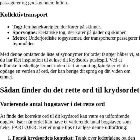
passagerer og gods gennem luften.
Kollektivtransport
Tog:
Jernbanekøretøjer, der kører på skinner.
Sporvogne:
Elektriske tog, der kører på gader og skinner.
Metro:
Underjordiske togsystemer, der transporterer passagerer i
byområder.
Med denne omfattende liste af synonymer for ordet fartøjer håber vi, at
du har fået inspiration til at løse dit krydsords puslespil. Ved at
udforske forskellige termer inden for transport og køretøjer vil du
opdage en verden af ord, der kan berige dit sprog og din viden om
emnet.
Sådan finder du det rette ord til krydsordet
Varierende antal bogstaver i det rette ord
At finde det korrekte ord til dit krydsord kan være en udfordrende
opgave, især når ordet kan have et varierende antal bogstaver, som
f.eks. FARTØJER. Her er nogle tips til at løse denne udfordring:
Forstå krydsordets kontekst:
Tænk over ledetrådene og den