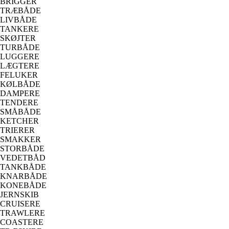
BRIGGER
TRÆBÅDE
LIVBÅDE
TANKERE
SKØJTER
TURBÅDE
LUGGERE
LÆGTERE
FELUKER
KØLBÅDE
DAMPERE
TENDERE
SMÅBÅDE
KETCHER
TRIERER
SMAKKER
STORBÅDE
VEDETBÅD
TANKBÅDE
KNARBÅDE
KONEBÅDE
JERNSKIB
CRUISERE
TRAWLERE
COASTERE