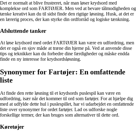
Det er normalt at blive frustreret, når man løser krydsord med
komplekse ord som FARTØJER. Men ved at bevare tålmodigheden og
tænke kreativt kan du til sidst finde den rigtige løsning. Husk, at det er
en lærerig proces, der kan styrke din ordforråd og logiske tænkning.
Afsluttende tanker
At løse krydsord med ordet FARTØJER kan være en udfordring, men
det er også en sjov måde at træne din hjerne på. Ved at anvende disse
tips og teknikker kan du forbedre dine færdigheder og måske endda
finde en ny interesse for krydsordsløsning.
Synonymer for Fartøjer: En omfattende
liste
At finde den rette løsning til et krydsords puslespil kan være en
udfordring, især når det kommer til ord som fartøjer. For at hjælpe dig
med at udfylde dette hul i puslespillet, har vi udarbejdet en omfattende
liste over synonymer for ordet fartøjer. Lad os udforske nogle
forskellige termer, der kan bruges som alternativer til dette ord.
Køretøjer