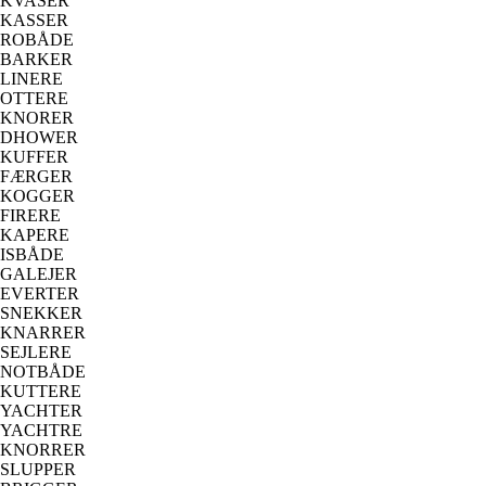
KVASER
KASSER
ROBÅDE
BARKER
LINERE
OTTERE
KNORER
DHOWER
KUFFER
FÆRGER
KOGGER
FIRERE
KAPERE
ISBÅDE
GALEJER
EVERTER
SNEKKER
KNARRER
SEJLERE
NOTBÅDE
KUTTERE
YACHTER
YACHTRE
KNORRER
SLUPPER