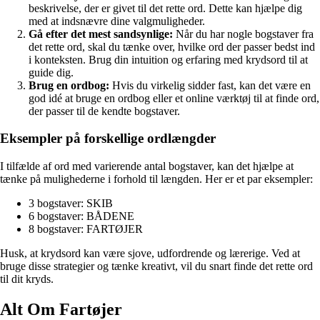
beskrivelse, der er givet til det rette ord. Dette kan hjælpe dig
med at indsnævre dine valgmuligheder.
Gå efter det mest sandsynlige:
Når du har nogle bogstaver fra
det rette ord, skal du tænke over, hvilke ord der passer bedst ind
i konteksten. Brug din intuition og erfaring med krydsord til at
guide dig.
Brug en ordbog:
Hvis du virkelig sidder fast, kan det være en
god idé at bruge en ordbog eller et online værktøj til at finde ord,
der passer til de kendte bogstaver.
Eksempler på forskellige ordlængder
I tilfælde af ord med varierende antal bogstaver, kan det hjælpe at
tænke på mulighederne i forhold til længden. Her er et par eksempler:
3 bogstaver: SKIB
6 bogstaver: BÅDENE
8 bogstaver: FARTØJER
Husk, at krydsord kan være sjove, udfordrende og lærerige. Ved at
bruge disse strategier og tænke kreativt, vil du snart finde det rette ord
til dit kryds.
Alt Om Fartøjer