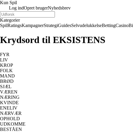
Kun Spil
Log ind
Opret bruger
Nyhedsbrev
Kategorier
Spil
Ratings
Kampagner
Strategi
Guides
Selvudelukkelse
Betting
Casino
B
Krydsord til EKSISTENS
FYR
LIV
KROP
FOLK
MAND
BRØD
SJÆL
VÆREN
NÆRING
KVINDE
ENELIV
NÆRVÆR
OPHOLD
UDKOMME
BESTÅEN