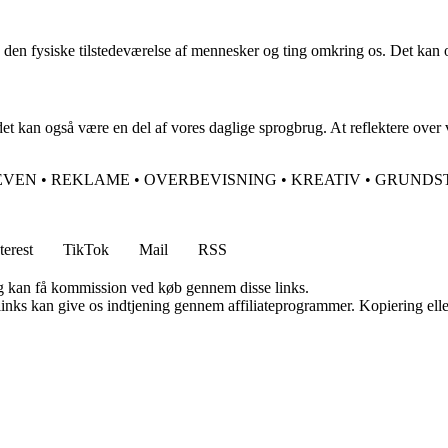
og den fysiske tilstedeværelse af mennesker og ting omkring os. Det kan o
t kan også være en del af vores daglige sprogbrug. At reflektere over vo
EVEN
•
REKLAME
•
OVERBEVISNING
•
KREATIV
•
GRUNDS
terest
TikTok
Mail
RSS
, og kan få kommission ved køb gennem disse links.
 links kan give os indtjening gennem affiliateprogrammer. Kopiering elle