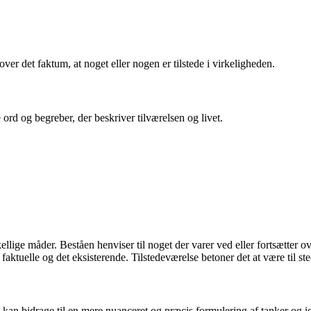
 over det faktum, at noget eller nogen er tilstede i virkeligheden.
 ord og begreber, der beskriver tilværelsen og livet.
lige måder. Beståen henviser til noget der varer ved eller fortsætter ove
det faktuelle og det eksisterende. Tilstedeværelse betoner det at være til
t kan bidrage til en mere nuanceret og præcis formulering af tanker og id