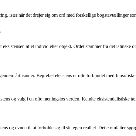
ring, især når det drejer sig om ord med forskellige bogstavtællinger 
?
 eksistensen af et individ eller objekt. Ordet stammer fra det latinske ord e
r gennem årtusinder. Begrebet eksistens er ofte forbundet med filosofisk
ksistens og valg i en ofte meningsløs verden. Kendte eksistentialistiske
tens og evnen til at forholde sig til sin egen realitet. Dette omfatter sp