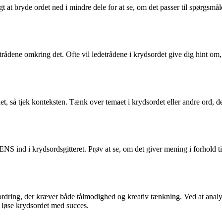
t at bryde ordet ned i mindre dele for at se, om det passer til spørgs
etrådene omkring det. Ofte vil ledetrådene i krydsordet give dig hint
 så tjek konteksten. Tænk over temaet i krydsordet eller andre ord, der
S ind i krydsordsgitteret. Prøv at se, om det giver mening i forhold til
ng, der kræver både tålmodighed og kreativ tænkning. Ved at analyse
g løse krydsordet med succes.