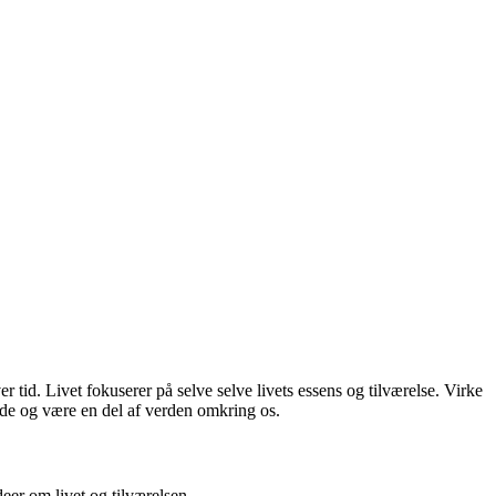
r tid. Livet fokuserer på selve selve livets essens og tilværelse. Virke
 stede og være en del af verden omkring os.
eer om livet og tilværelsen.