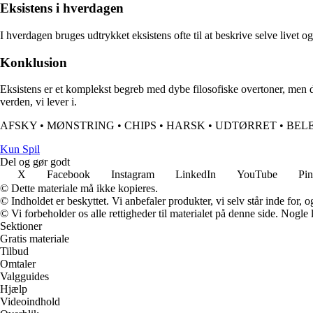
Eksistens i hverdagen
I hverdagen bruges udtrykket eksistens ofte til at beskrive selve livet 
Konklusion
Eksistens er et komplekst begreb med dybe filosofiske overtoner, men de
verden, vi lever i.
AFSKY
•
MØNSTRING
•
CHIPS
•
HARSK
•
UDTØRRET
•
BEL
Kun Spil
Del og gør godt
X
Facebook
Instagram
LinkedIn
YouTube
Pin
© Dette materiale må ikke kopieres.
© Indholdet er beskyttet. Vi anbefaler produkter, vi selv står inde for
© Vi forbeholder os alle rettigheder til materialet på denne side. Nogle
Sektioner
Gratis materiale
Tilbud
Omtaler
Valgguides
Hjælp
Videoindhold