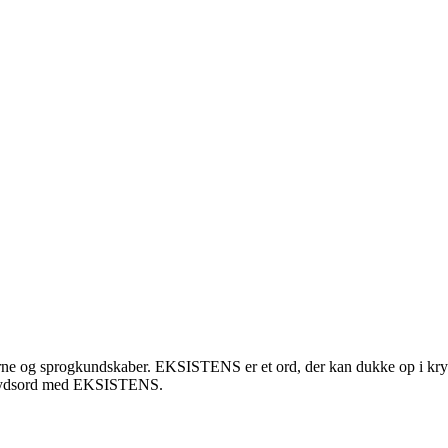
erne og sprogkundskaber. EKSISTENS er et ord, der kan dukke op i kry
øse krydsord med EKSISTENS.