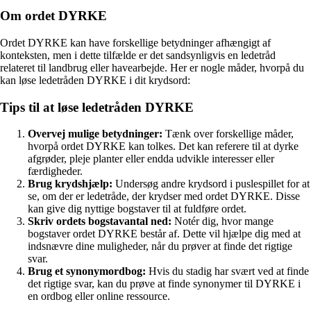
Om ordet DYRKE
Ordet DYRKE kan have forskellige betydninger afhængigt af
konteksten, men i dette tilfælde er det sandsynligvis en ledetråd
relateret til landbrug eller havearbejde. Her er nogle måder, hvorpå du
kan løse ledetråden DYRKE i dit krydsord:
Tips til at løse ledetråden DYRKE
Overvej mulige betydninger:
Tænk over forskellige måder,
hvorpå ordet DYRKE kan tolkes. Det kan referere til at dyrke
afgrøder, pleje planter eller endda udvikle interesser eller
færdigheder.
Brug krydshjælp:
Undersøg andre krydsord i puslespillet for at
se, om der er ledetråde, der krydser med ordet DYRKE. Disse
kan give dig nyttige bogstaver til at fuldføre ordet.
Skriv ordets bogstavantal ned:
Notér dig, hvor mange
bogstaver ordet DYRKE består af. Dette vil hjælpe dig med at
indsnævre dine muligheder, når du prøver at finde det rigtige
svar.
Brug et synonymordbog:
Hvis du stadig har svært ved at finde
det rigtige svar, kan du prøve at finde synonymer til DYRKE i
en ordbog eller online ressource.