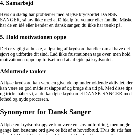
4. Samarbejd
Hvis du stadig har problemer med at løse krydsordet DANSK
SANGER, så tøv ikke med at få hjælp fra venner eller familie. Måske
har de en idé eller kender en dansk sanger, du ikke har tænkt på.
5. Hold motivationen oppe
Det er vigtigt at huske, at løsning af krydsord handler om at have det
sjovt og udfordre dit sind. Lad ikke frustrationen tage over, men hold
motivationen oppe og fortsæt med at arbejde på krydsordet.
Afsluttende tanker
At løse krydsord kan være en givende og underholdende aktivitet, der
kan være en god måde at slappe af og bruge din tid på. Med disse tips
og tricks håber vi, at du kan løse krydsordet DANSK SANGER med
lethed og nyde processen.
Synonymer for Dansk Sanger
At løse en krydsordsopgave kan være en sjov udfordring, men nogle
gange kan bestemte ord give os lidt af et hovedbrud. Hvis du står fast