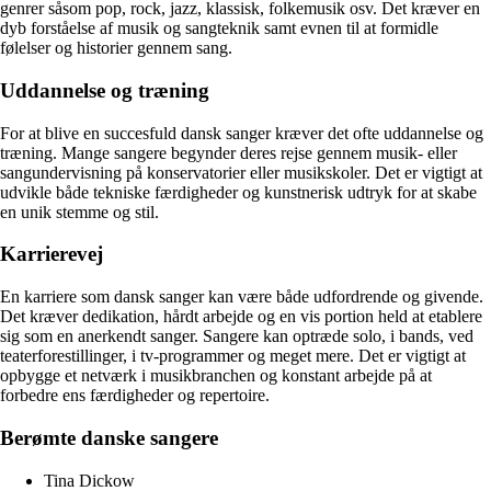
genrer såsom pop, rock, jazz, klassisk, folkemusik osv. Det kræver en
dyb forståelse af musik og sangteknik samt evnen til at formidle
følelser og historier gennem sang.
Uddannelse og træning
For at blive en succesfuld dansk sanger kræver det ofte uddannelse og
træning. Mange sangere begynder deres rejse gennem musik- eller
sangundervisning på konservatorier eller musikskoler. Det er vigtigt at
udvikle både tekniske færdigheder og kunstnerisk udtryk for at skabe
en unik stemme og stil.
Karrierevej
En karriere som dansk sanger kan være både udfordrende og givende.
Det kræver dedikation, hårdt arbejde og en vis portion held at etablere
sig som en anerkendt sanger. Sangere kan optræde solo, i bands, ved
teaterforestillinger, i tv-programmer og meget mere. Det er vigtigt at
opbygge et netværk i musikbranchen og konstant arbejde på at
forbedre ens færdigheder og repertoire.
Berømte danske sangere
Tina Dickow