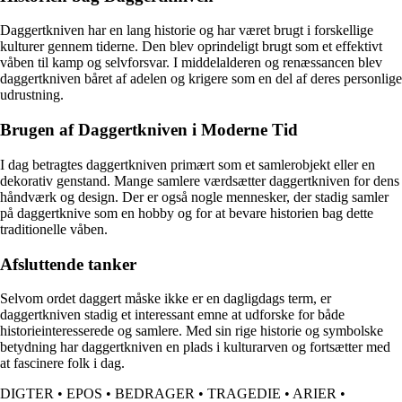
Daggertkniven har en lang historie og har været brugt i forskellige
kulturer gennem tiderne. Den blev oprindeligt brugt som et effektivt
våben til kamp og selvforsvar. I middelalderen og renæssancen blev
daggertkniven båret af adelen og krigere som en del af deres personlige
udrustning.
Brugen af Daggertkniven i Moderne Tid
I dag betragtes daggertkniven primært som et samlerobjekt eller en
dekorativ genstand. Mange samlere værdsætter daggertkniven for dens
håndværk og design. Der er også nogle mennesker, der stadig samler
på daggertknive som en hobby og for at bevare historien bag dette
traditionelle våben.
Afsluttende tanker
Selvom ordet daggert måske ikke er en dagligdags term, er
daggertkniven stadig et interessant emne at udforske for både
historieinteresserede og samlere. Med sin rige historie og symbolske
betydning har daggertkniven en plads i kulturarven og fortsætter med
at fascinere folk i dag.
DIGTER
•
EPOS
•
BEDRAGER
•
TRAGEDIE
•
ARIER
•