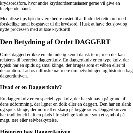
krydsordsfora, hvor andre krydsordsentusiaster gerne vil give en
hjælpende hånd.
Med disse tips bør du være bedre rustet til at finde det rette ord med
forskellige antal bogstaver til dit krydsord. Husk at have det sjovt og
nyde processen med at løse krydsord!
Den Betydning af Ordet DAGGERT
Ordet daggert er ikke en almindelig kendt dansk term, men det kan
relateres til begrebet daggertkniv. En daggertkniv er en type kniv, der
typisk har en spids og smal klinge, der bruges som et våben eller til
dekoration. Lad os udforske nærmere om betydningen og historien bag
daggertkniven.
Hvad er en Daggertkniv?
En daggertkniv er en speciel type kniv, der har sit navn på grund af
dens udformning, der ligner en dolk eller en daggert. Den har en slank
og spids klinge, der normalt er skarp på begge sider. Daggertkniven
har traditionelt haft en plads i forskellige kulturer som et symbol på
magt, ære eller selvbeskyttelse.
Historien bag Daggertkniven