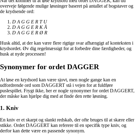
Når det kommer til at løse krydsord med ordet DAGGER, kan du
overveje følgende mulige løsninger baseret på antallet af bogstaver og
de krydsende ord:
D A G G E R T U
D A G G E R K Å
D A G G E R Ø R
Husk altid, at der kan være flere rigtige svar afhængigt af konteksten i
krydsordet. Øv dig regelmæssigt for at forbedre dine færdigheder, og
husk at nyde processen!
Synonymer for ordet DAGGER
At løse en krydsord kan være sjovt, men nogle gange kan en
udfordrende ord som DAGGERT stå i vejen for at fuldføre
puslespillet. Frygt ikke, her er nogle synonymer for ordet DAGGERT,
der måske kan hjælpe dig med at finde den rette løsning.
1. Kniv
En kniv er et skarpt og slankt redskab, der ofte bruges til at skære eller
stikke. Ordet DAGGERT kan referere til en specifik type kniv, og
derfor kan dette være en passende synonym.