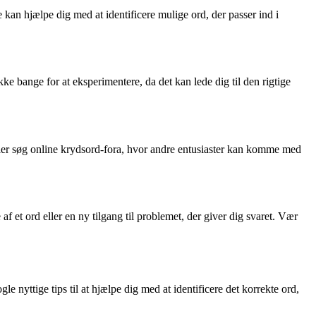
kan hjælpe dig med at identificere mulige ord, der passer ind i
e bange for at eksperimentere, da det kan lede dig til den rigtige
ler søg online krydsord-fora, hvor andre entusiaster kan komme med
f et ord eller en ny tilgang til problemet, der giver dig svaret. Vær
e nyttige tips til at hjælpe dig med at identificere det korrekte ord,