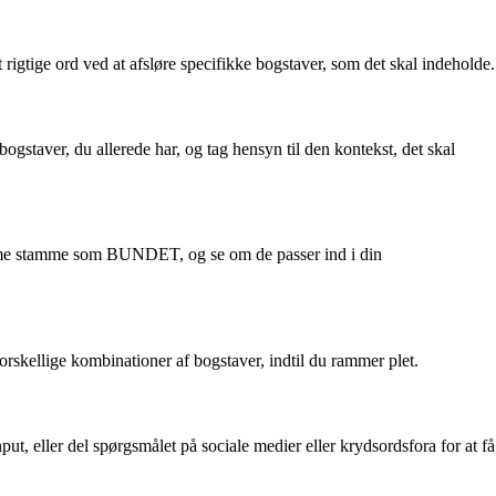
rigtige ord ved at afsløre specifikke bogstaver, som det skal indeholde.
ogstaver, du allerede har, og tag hensyn til den kontekst, det skal
samme stamme som BUNDET, og se om de passer ind i din
rskellige kombinationer af bogstaver, indtil du rammer plet.
t, eller del spørgsmålet på sociale medier eller krydsordsfora for at få