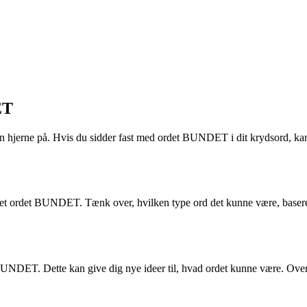
ET
 hjerne på. Hvis du sidder fast med ordet BUNDET i dit krydsord, kan d
nyttet ordet BUNDET. Tænk over, hvilken type ord det kunne være, basere
 BUNDET. Dette kan give dig nye ideer til, hvad ordet kunne være. Overve