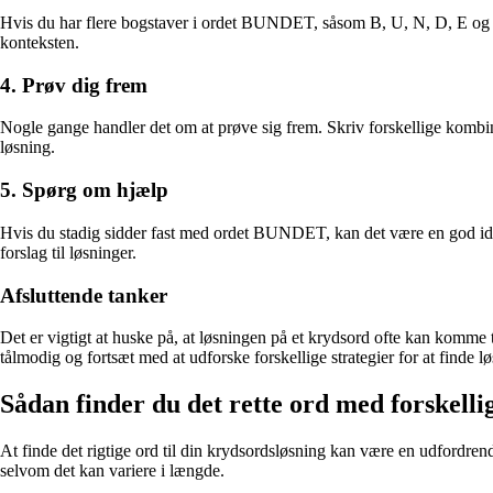
Hvis du har flere bogstaver i ordet BUNDET, såsom B, U, N, D, E og T, 
konteksten.
4. Prøv dig frem
Nogle gange handler det om at prøve sig frem. Skriv forskellige kombina
løsning.
5. Spørg om hjælp
Hvis du stadig sidder fast med ordet BUNDET, kan det være en god idé
forslag til løsninger.
Afsluttende tanker
Det er vigtigt at huske på, at løsningen på et krydsord ofte kan komme t
tålmodig og fortsæt med at udforske forskellige strategier for at fin
Sådan finder du det rette ord med forskelli
At finde det rigtige ord til din krydsordsløsning kan være en udfordrende
selvom det kan variere i længde.