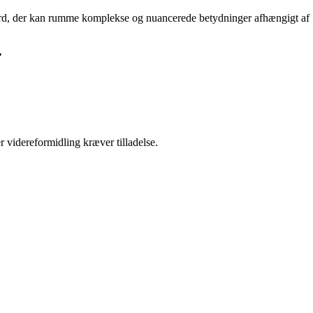
et ord, der kan rumme komplekse og nuancerede betydninger afhængigt af
•
r videreformidling kræver tilladelse.