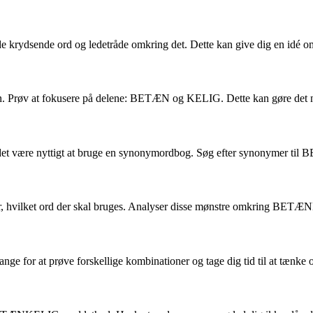
rydsende ord og ledetråde omkring det. Dette kan give dig en idé om,
. Prøv at fokusere på delene: BETÆN og KELIG. Dette kan gøre det ne
kan det være nyttigt at bruge en synonymordbog. Søg efter synonymer t
r, hvilket ord der skal bruges. Analyser disse mønstre omkring BETÆNK
e for at prøve forskellige kombinationer og tage dig tid til at tænke o