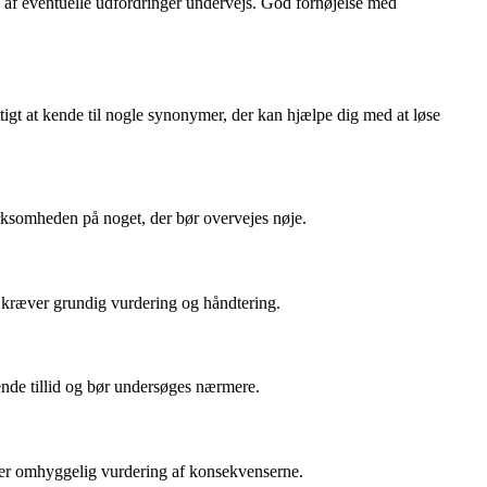
af eventuelle udfordringer undervejs. God fornøjelse med
tigt at kende til nogle synonymer, der kan hjælpe dig med at løse
rksomheden på noget, der bør overvejes nøje.
n kræver grundig vurdering og håndtering.
ende tillid og bør undersøges nærmere.
ræver omhyggelig vurdering af konsekvenserne.