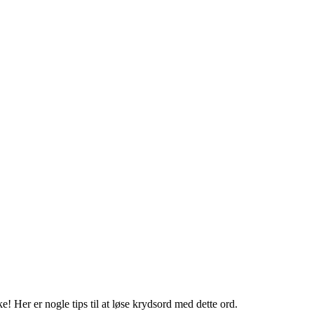
er er nogle tips til at løse krydsord med dette ord.