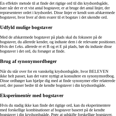
En effektiv metode til at finde det rigtige ord til din krydsordsgåde,
især når der er et vist antal bogstaver, er at bruge det antal linjer, der
repræsenterer ordet i krydsordet. Disse linjer er kendt som afskærmede
bogstaver, hvor hver af dem svarer til et bogstav i det ukendte ord.
Udfyld mulige bogstaver
Med de afskærmede bogstaver på plads skal du fokusere på de
bogstaver, du allerede kender, og indtaste dem i de relevante positioner.
Hvis der f.eks. allerede er et B og et E på plads, bør du indtaste disse
bogstaver i det ord, du forsøger at finde.
Brug af synonymordbøger
Når du står over for en vanskelig krydsordsgåde, hvor BELEVEN
ikke helt passer, kan det være nyttigt at konsultere en synonymordbog.
Disse ordbøger kan hjælpe dig med at finde synonymer eller relaterede
ord, der passer bedre til de kendte bogstaver i din krydsordsgåde.
Eksperimentér med bogstaver
Hvis du stadig ikke kan finde det rigtige ord, kan du eksperimentere
med forskellige kombinationer af bogstaver baseret på de kendte
bogstaver i din krydsordsgåde. Prøv at udskifte forskellige bogstaver,