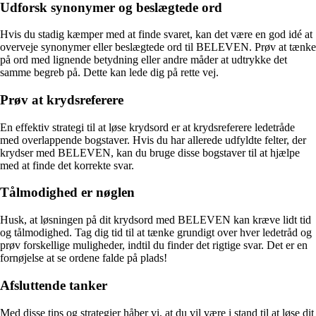
Udforsk synonymer og beslægtede ord
Hvis du stadig kæmper med at finde svaret, kan det være en god idé at
overveje synonymer eller beslægtede ord til BELEVEN. Prøv at tænke
på ord med lignende betydning eller andre måder at udtrykke det
samme begreb på. Dette kan lede dig på rette vej.
Prøv at krydsreferere
En effektiv strategi til at løse krydsord er at krydsreferere ledetråde
med overlappende bogstaver. Hvis du har allerede udfyldte felter, der
krydser med BELEVEN, kan du bruge disse bogstaver til at hjælpe
med at finde det korrekte svar.
Tålmodighed er nøglen
Husk, at løsningen på dit krydsord med BELEVEN kan kræve lidt tid
og tålmodighed. Tag dig tid til at tænke grundigt over hver ledetråd og
prøv forskellige muligheder, indtil du finder det rigtige svar. Det er en
fornøjelse at se ordene falde på plads!
Afsluttende tanker
Med disse tips og strategier håber vi, at du vil være i stand til at løse dit