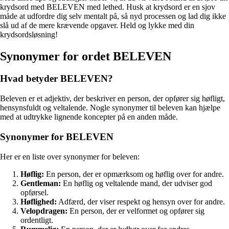
krydsord med BELEVEN med lethed. Husk at krydsord er en sjov
måde at udfordre dig selv mentalt på, så nyd processen og lad dig ikke
slå ud af de mere krævende opgaver. Held og lykke med din
krydsordsløsning!
Synonymer for ordet BELEVEN
Hvad betyder BELEVEN?
Beleven er et adjektiv, der beskriver en person, der opfører sig høfligt,
hensynsfuldt og veltalende. Nogle synonymer til beleven kan hjælpe
med at udtrykke lignende koncepter på en anden måde.
Synonymer for BELEVEN
Her er en liste over synonymer for beleven:
Høflig:
En person, der er opmærksom og høflig over for andre.
Gentleman:
En høflig og veltalende mand, der udviser god
opførsel.
Høflighed:
Adfærd, der viser respekt og hensyn over for andre.
Velopdragen:
En person, der er velformet og opfører sig
ordentligt.